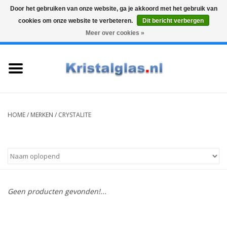
Door het gebruiken van onze website, ga je akkoord met het gebruik van
cookies om onze website te verbeteren.
Dit bericht verbergen
Top klasse
Snelle levering
Graveren
Meer over cookies »
0 Artikelen - €0,00
Home
Glazen
Karaffen
HOME
/
MERKEN
/
CRYSTALITE
Glas graveren
Vazen
Geen producten gevonden!...
Cadeaus
Koffie & Thee