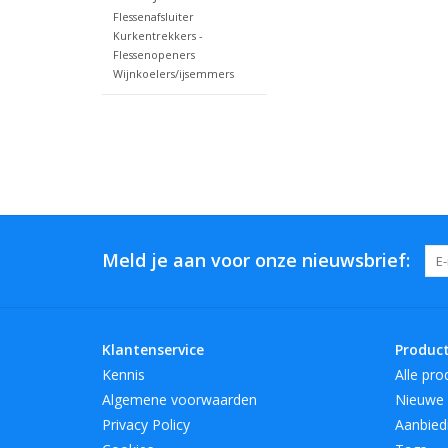
Flessenafsluiter
Kurkentrekkers -
Flessenopeners
Wijnkoelers/ijsemmers
Meld je aan voor onze nieuwsbrief:
Klantenservice
Produc
Kennis
Alle pro
Algemene voorwaarden
Nieuwe 
Privacy Policy
Aanbied