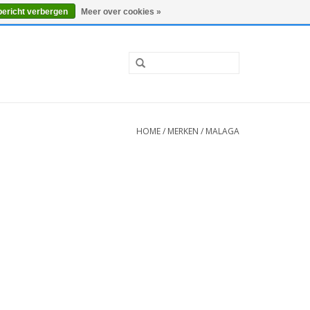
0 Artikelen - €0,00
Mijn account / Registreren
bericht verbergen
Meer over cookies »
HOME
/
MERKEN
/
MALAGA