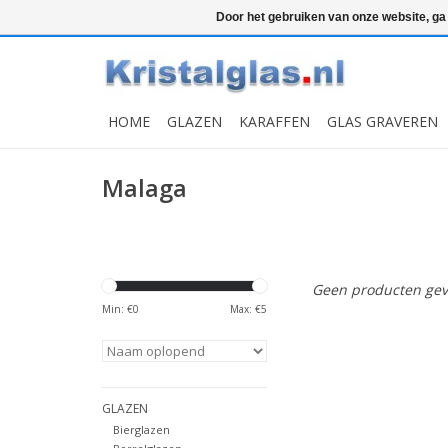
Top klasse
Snelle levering
Graveren
Door het gebruiken van onze website, ga
HOME
GLAZEN
KARAFFEN
GLAS GRAVEREN
Malaga
Geen producten gev
Min: €
0
Max: €
5
GLAZEN
Bierglazen