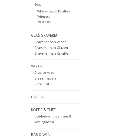
Sets
Whisky sets & Karaffen
Wijnsets
Water set
GLAS GRAVEREN
Graveren van Vazen
Graveren van Glazen
Graveren van Karaffen
VAZEN
Diverse vazen
Glazen vazen
Glaskunst
CADEAUS
KOFFIE & THEE
Dubbelwandige thee &
koffieglazen
BAR & WIJN