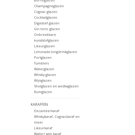
Borrelglazen
Champagneglazen
Cognac glazen
Cocktailglazen
Digestief glazen
Gin tonic glazen
Onbreekbare
kunststofglazen
Likeurglazen
Limonade-longdrinkglazen
Portglazen
Tumblers
Waterglazen
Whisky glazen
Wijnglazen
Shotglazen en wodkaglazen
Rumglazen
KARAFFEN
Decanteerkaraf
Whiskykaraf, Cognackaraf en
meer
Likeurkaraf
Water/ wijn karaf