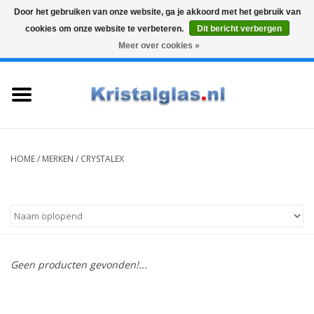
Door het gebruiken van onze website, ga je akkoord met het gebruik van
cookies om onze website te verbeteren.
Dit bericht verbergen
Top klasse
Snelle levering
Graveren
Meer over cookies »
0 Artikelen - €0,00
Home
Glazen
Karaffen
HOME
/
MERKEN
/
CRYSTALEX
Glas graveren
Vazen
Geen producten gevonden!...
Cadeaus
Koffie & Thee