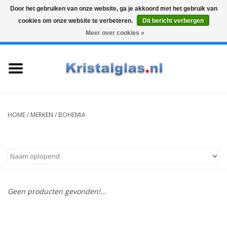
Door het gebruiken van onze website, ga je akkoord met het gebruik van
cookies om onze website te verbeteren.
Dit bericht verbergen
Top klasse
Snelle levering
Graveren
Meer over cookies »
0 Artikelen - €0,00
Home
Glazen
Karaffen
HOME
/
MERKEN
/
BOHEMIA
Glas graveren
Vazen
Geen producten gevonden!...
Cadeaus
Koffie & Thee