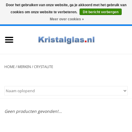
Door het gebruiken van onze website, ga je akkoord met het gebruik van
cookies om onze website te verbeteren.
Dit bericht verbergen
Top klasse
Snelle levering
Graveren
Meer over cookies »
0 Artikelen - €0,00
Home
Glazen
Karaffen
HOME
/
MERKEN
/
CRYSTALITE
Glas graveren
Vazen
Geen producten gevonden!...
Cadeaus
Koffie & Thee