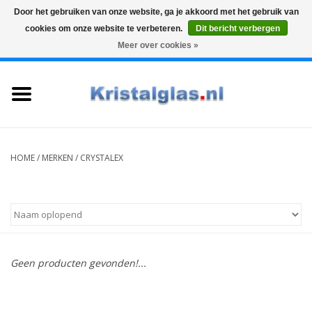
Door het gebruiken van onze website, ga je akkoord met het gebruik van
cookies om onze website te verbeteren.
Dit bericht verbergen
Top klasse
Snelle levering
Graveren
Meer over cookies »
0 Artikelen - €0,00
Home
Glazen
Karaffen
HOME
/
MERKEN
/
CRYSTALEX
Glas graveren
Vazen
Geen producten gevonden!...
Cadeaus
Koffie & Thee