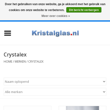
Door het gebruiken van onze website, ga je akkoord met het gebruik van
cookies om onze website te verbeteren.
Dit bericht verbergen
Top klasse
Snelle levering
Graveren
Meer over cookies »
0 Artikelen - €0,00
Home
Glazen
Karaffen
Crystalex
HOME
/
MERKEN
/
CRYSTALEX
Glas graveren
Vazen
Cadeaus
Koffie & Thee