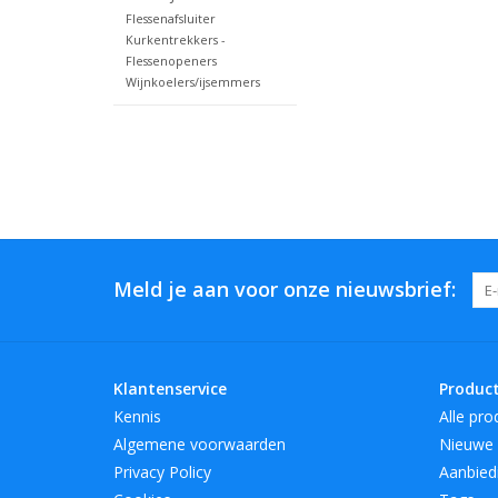
Flessenafsluiter
Kurkentrekkers -
Flessenopeners
Wijnkoelers/ijsemmers
Meld je aan voor onze nieuwsbrief:
Klantenservice
Produc
Kennis
Alle pro
Algemene voorwaarden
Nieuwe 
Privacy Policy
Aanbied