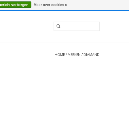
0 Artikelen - €0,00
Mijn account / Registreren
bericht verbergen
Meer over cookies »
HOME
/
MERKEN
/
DIAMAND