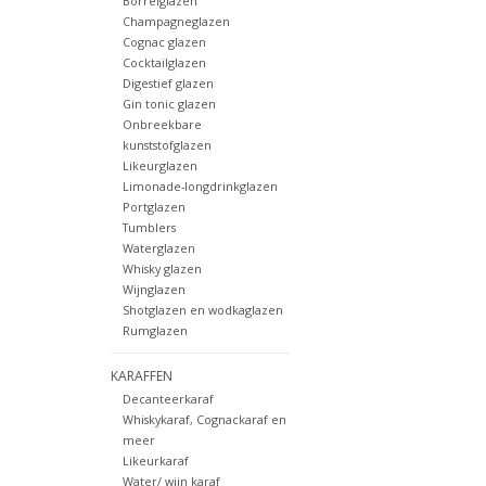
Borrelglazen
Champagneglazen
Cognac glazen
Cocktailglazen
Digestief glazen
Gin tonic glazen
Onbreekbare
kunststofglazen
Likeurglazen
Limonade-longdrinkglazen
Portglazen
Tumblers
Waterglazen
Whisky glazen
Wijnglazen
Shotglazen en wodkaglazen
Rumglazen
KARAFFEN
Decanteerkaraf
Whiskykaraf, Cognackaraf en
meer
Likeurkaraf
Water/ wijn karaf