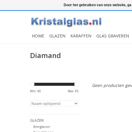
Top klasse
Snelle levering
Graveren
Door het gebruiken van onze website, ga
HOME
GLAZEN
KARAFFEN
GLAS GRAVEREN
Diamand
Geen producten gev
Min: €
0
Max: €
5
GLAZEN
Bierglazen