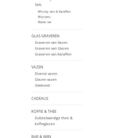
Sets
Whisky sets & Karaffen
Wijnsets
Water set
GLAS GRAVEREN
Graveren van Vazen
Graveren van Glazen
Graveren van Karaffen
VAZEN
Diverse vazen
Glazen vazen
Glaskunst
CADEAUS
KOFFIE & THEE
Dubbelwandige thee &
koffieglazen
BAR & WIJN