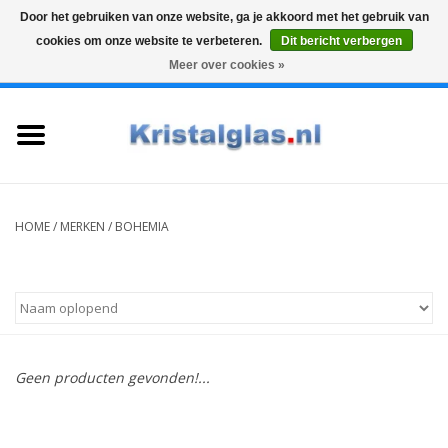
Door het gebruiken van onze website, ga je akkoord met het gebruik van
cookies om onze website te verbeteren.
Dit bericht verbergen
Top klasse
Snelle levering
Graveren
Meer over cookies »
0 Artikelen - €0,00
Home
Glazen
Karaffen
HOME
/
MERKEN
/
BOHEMIA
Glas graveren
Vazen
Geen producten gevonden!...
Cadeaus
Koffie & Thee