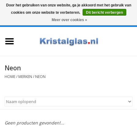
Door het gebruiken van onze website, ga je akkoord met het gebruik van
cookies om onze website te verbeteren.
Dit bericht verbergen
Top klasse
Snelle levering
Graveren
Meer over cookies »
0 Artikelen - €0,00
Home
Glazen
Karaffen
Neon
HOME
/
MERKEN
/
NEON
Glas graveren
Vazen
Cadeaus
Geen producten gevonden!...
Koffie & Thee