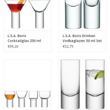
L.S.A. Boris
L.S.A. Boris Drinken
Cocktailglas 250 ml
Vodkaglazen 50 ml Set
Set van 2 Stuks
van 2 Stuks
€99,20
€52,75