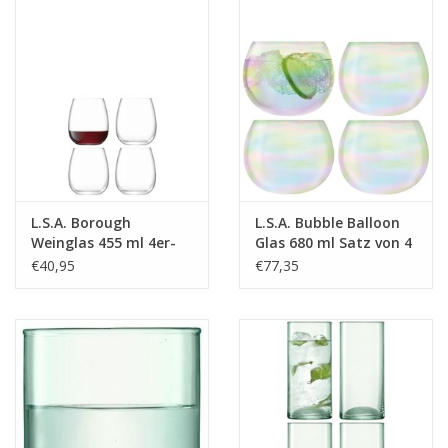
L.S.A. Borough
L.S.A. Bubble Balloon
Weinglas 455 ml 4er-
Glas 680 ml Satz von 4
Set
Stücken
€40,95
€77,35