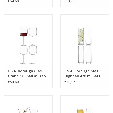
4er Set
€54,60
€54,60
L.S.A. Borough Glas
L.S.A. Borough Glas
Grand Cru 660 ml 4er-
Highball 420 ml Satz
Set
von 4 Stücken
€54,60
€40,95