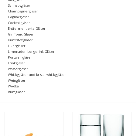
Kaffee & Tee
Schnapsgläser
Champagnergläser
Cognacgläser
Bar & Wein
Cocktailgläser
Entfermentierte Gläser
Gin Tonic Gläser
Kunststoffgläser
Likörgläser
Limonaden-Longdrink-Gläser
Portweingläser
Trinkgläser
Wassergläser
Whiskygläser und kristallwhiskygläser
Weingläser
Wodka
Rumgläser