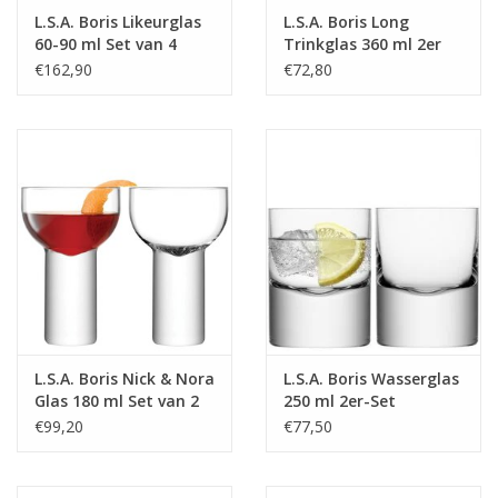
L.S.A. Boris Likeurglas
L.S.A. Boris Long
60-90 ml Set van 4
Trinkglas 360 ml 2er
Stuks Assorti
Set
€162,90
€72,80
L.S.A. Boris Nick & Nora
L.S.A. Boris Wasserglas
Glas 180 ml Set van 2
250 ml 2er-Set
Stuks
€99,20
€77,50