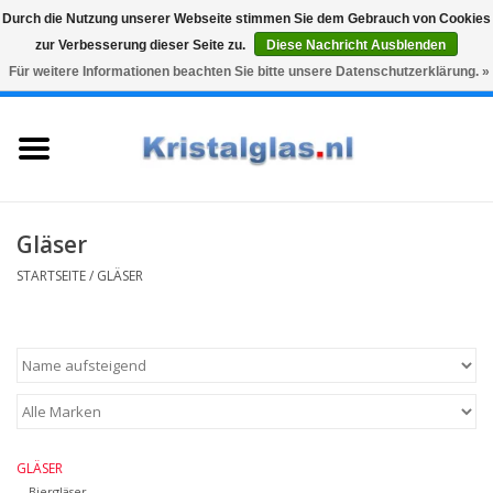
Durch die Nutzung unserer Webseite stimmen Sie dem Gebrauch von Cookies
zur Verbesserung dieser Seite zu.
Diese Nachricht Ausblenden
Top klasse
Snelle levering
Graveren
Für weitere Informationen beachten Sie bitte unsere Datenschutzerklärung. »
0 Artikel - €0,00
Startseite
Gläser
Karaffen
Gläser
STARTSEITE
/
GLÄSER
Glasgravur fur karaffe und
weinglaser
Vasen
Geschenke
GLÄSER
Biergläser