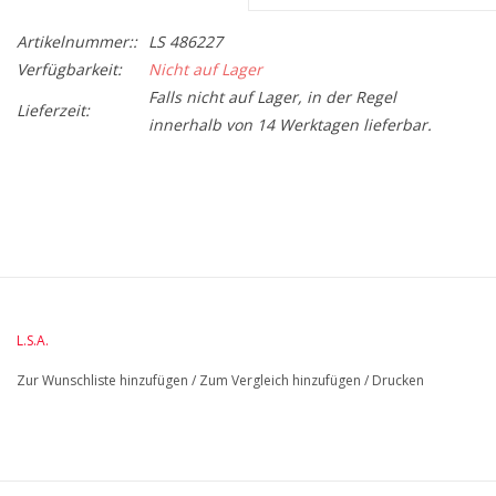
Artikelnummer::
LS 486227
Verfügbarkeit:
Nicht auf Lager
Falls nicht auf Lager, in der Regel
Lieferzeit:
innerhalb von 14 Werktagen lieferbar.
BreiteMM: 100
DurchmesserMM: 100
HöheMM: 165
LängeMM: 100
L.S.A.
Zur Wunschliste hinzufügen
/
Zum Vergleich hinzufügen
/
Drucken