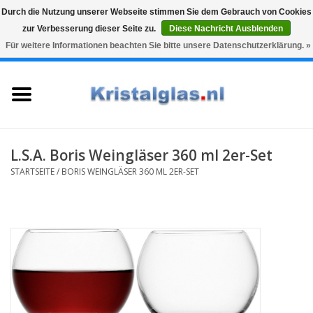
Durch die Nutzung unserer Webseite stimmen Sie dem Gebrauch von Cookies
zur Verbesserung dieser Seite zu.
Diese Nachricht Ausblenden
Top klasse
Snelle levering
Graveren
Für weitere Informationen beachten Sie bitte unsere Datenschutzerklärung. »
0 Artikel - €0,00
Startseite
Gläser
Karaffen
L.S.A. Boris Weingläser 360 ml 2er-Set
STARTSEITE
/
BORIS WEINGLÄSER 360 ML 2ER-SET
Glasgravur fur karaffe und
weinglaser
Vasen
Geschenke