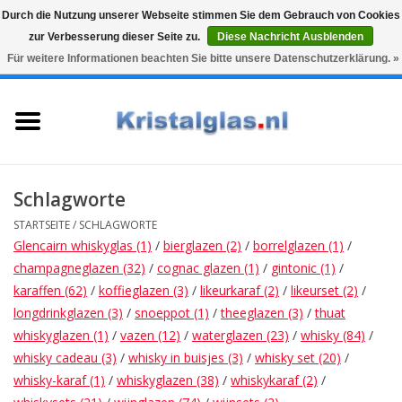
Durch die Nutzung unserer Webseite stimmen Sie dem Gebrauch von Cookies
zur Verbesserung dieser Seite zu.
Diese Nachricht Ausblenden
Top klasse
Snelle levering
Graveren
Für weitere Informationen beachten Sie bitte unsere Datenschutzerklärung. »
0 Artikel - €0,00
Startseite
Gläser
Karaffen
Schlagworte
STARTSEITE
/
SCHLAGWORTE
Glasgravur fur karaffe und
Glencairn whiskyglas
(1)
/
bierglazen
(2)
/
borrelglazen
(1)
/
weinglaser
champagneglazen
(32)
/
cognac glazen
(1)
/
gintonic
(1)
/
karaffen
(62)
/
koffieglazen
(3)
/
likeurkaraf
(2)
/
likeurset
(2)
/
Vasen
longdrinkglazen
(3)
/
snoeppot
(1)
/
theeglazen
(3)
/
thuat
whiskyglazen
(1)
/
vazen
(12)
/
waterglazen
(23)
/
whisky
(84)
/
whisky cadeau
(3)
/
whisky in buisjes
(3)
/
whisky set
(20)
/
Geschenke
whisky-karaf
(1)
/
whiskyglazen
(38)
/
whiskykaraf
(2)
/