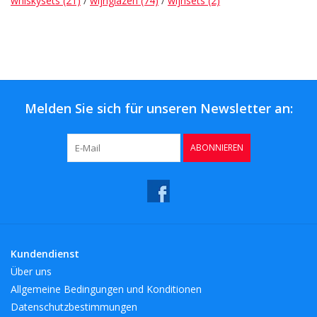
whiskysets
(21)
/
wijnglazen
(74)
/
wijnsets
(2)
Kaffee & Tee
Bar & Wein
Melden Sie sich für unseren Newsletter an:
ABONNIEREN
Kundendienst
Über uns
Allgemeine Bedingungen und Konditionen
Datenschutzbestimmungen