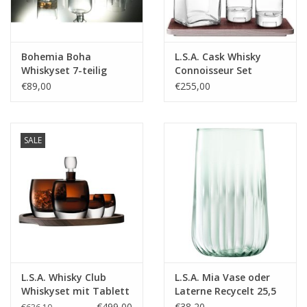
Bohemia Boha
L.S.A. Cask Whisky
Whiskyset 7-teilig
Connoisseur Set
€89,00
€255,00
SALE
L.S.A. Whisky Club
L.S.A. Mia Vase oder
Whiskyset mit Tablett
Laterne Recycelt 25,5
cm
€499,00
€38,20