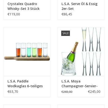
Crystalex Quadro
L.S.A. Serve Öl & Essig
Whisky-Set 3 Stück
2er-Set
€119,00
€86,45
SALE
L.S.A. Paddle
L.S.A. Moya
Wodkaglas 6-teiliges
Champagner-Servier-
Set
Set, 7 Stück
€63,70
€245,00
€265,00