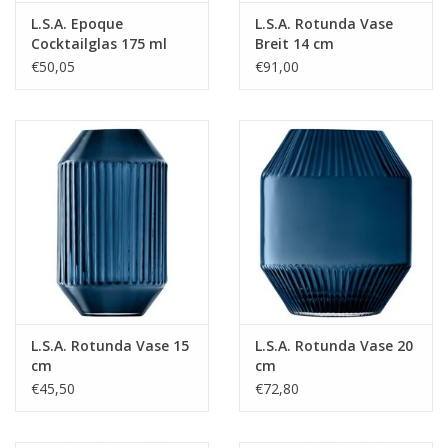
L.S.A. Epoque
L.S.A. Rotunda Vase
Cocktailglas 175 ml
Breit 14 cm
2er-Set
€50,05
€91,00
L.S.A. Rotunda Vase 15
L.S.A. Rotunda Vase 20
cm
cm
€45,50
€72,80