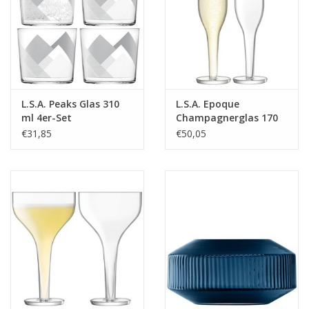
L.S.A. Peaks Glas 310
L.S.A. Epoque
ml 4er-Set
Champagnerglas 170
ml 2er-Set
€31,85
€50,05