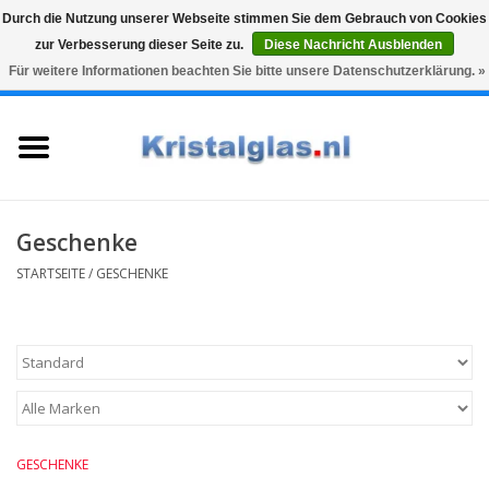
Durch die Nutzung unserer Webseite stimmen Sie dem Gebrauch von Cookies
zur Verbesserung dieser Seite zu.
Diese Nachricht Ausblenden
Top klasse
Snelle levering
Graveren
Für weitere Informationen beachten Sie bitte unsere Datenschutzerklärung. »
0 Artikel - €0,00
Startseite
Gläser
Karaffen
Geschenke
STARTSEITE
/
GESCHENKE
Glasgravur fur karaffe und
weinglaser
Vasen
Geschenke
GESCHENKE