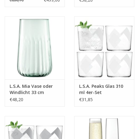
€636,10
L.S.A. Mia Vase oder
L.S.A. Peaks Glas 310
Windlicht 33 cm
ml 4er-Set
€48,20
€31,85