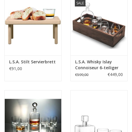
SALE
L.S.A. Stilt Servierbrett
L.S.A. Whisky Islay
Connoiseur 6-teiliger
€91,00
Satz
€449,00
€599,00