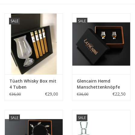
Kaffee & Tee
Bar & Wein
SALE
SALE
Túath Whisky Box mit
Glencairn Hemd
4 Tuben
Manschettenknöpfe
Set
€29,00
€22,50
€36,00
€36,00
SALE
SALE