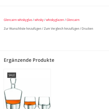
Verschenken und natürlich auch zum Erhalten.
Außerdem gibt es ein Original-Glencairn-Armband mit 7
Anhängern.
Glencairn whiskyglas
/
whisky
/
whiskyglazen
/
Glencairn
Zur Wunschliste hinzufügen
/
Zum Vergleich hinzufügen
/
Drucken
Ergänzende Produkte
SALE