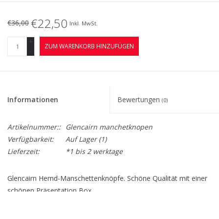
€22,50
€36,00
Inkl. MwSt.
+
ZUM WARENKORB HINZUFÜGEN
-
Informationen
Bewertungen
(0)
Artikelnummer::
Glencairn manchetknopen
Verfügbarkeit:
Auf Lager
(1)
Lieferzeit:
*1 bis 2 werktage
Glencairn Hemd-Manschettenknöpfe. Schöne Qualität mit einer
schönen Präsentation Box.
Dies ist ein sehr schönes und originelles Geschenk zum