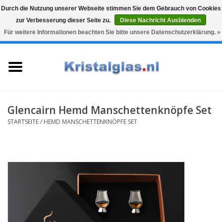
Durch die Nutzung unserer Webseite stimmen Sie dem Gebrauch von Cookies
zur Verbesserung dieser Seite zu.
Diese Nachricht Ausblenden
Top klasse
Snelle levering
Graveren
Für weitere Informationen beachten Sie bitte unsere Datenschutzerklärung. »
0 Artikel - €0,00
Startseite
Gläser
Karaffen
Glencairn Hemd Manschettenknöpfe Set
STARTSEITE
/
HEMD MANSCHETTENKNÖPFE SET
Glasgravur fur karaffe und
weinglaser
Vasen
Geschenke