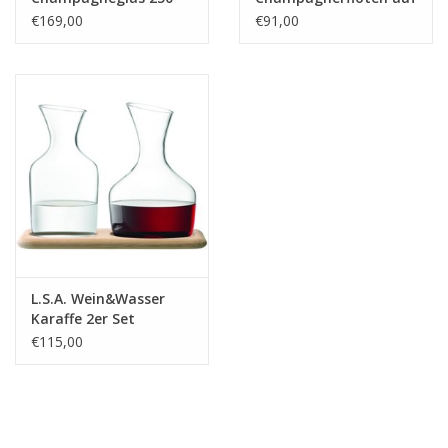
ml Set van 2 Stuks
einem Stiel
€169,00
€91,00
L.S.A. Wein&Wasser
Karaffe 2er Set
€115,00