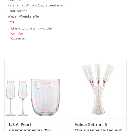
Kaffee & Tee
Karaffe mit Whisky, Cognac und mehr
Likör-Karaffe
Wasser-/Weinkaraffe
Bar & Wein
Sets
Whisky-set und whiskykaraffe
Wein Sets
Wassersets
L.S.A. Pearl
Aulica Set mit 6
Champagneglas 250
Champagnerflöten auf