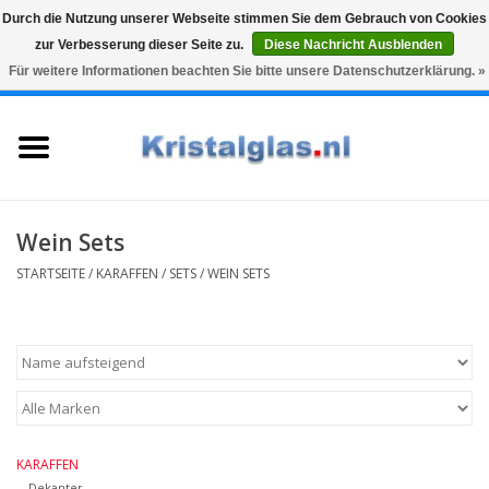
Durch die Nutzung unserer Webseite stimmen Sie dem Gebrauch von Cookies
zur Verbesserung dieser Seite zu.
Diese Nachricht Ausblenden
Top klasse
Snelle levering
Graveren
Für weitere Informationen beachten Sie bitte unsere Datenschutzerklärung. »
0 Artikel - €0,00
Startseite
Gläser
Karaffen
Wein Sets
STARTSEITE
/
KARAFFEN
/
SETS
/
WEIN SETS
Glasgravur fur karaffe und
weinglaser
Vasen
Geschenke
KARAFFEN
Dekanter