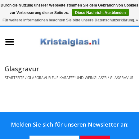
Durch die Nutzung unserer Webseite stimmen Sie dem Gebrauch von Cookies
zur Verbesserung dieser Seite zu.
Diese Nachricht Ausblenden
Top klasse
Snelle levering
Graveren
Für weitere Informationen beachten Sie bitte unsere Datenschutzerklärung. »
0 Artikel - €0,00
Startseite
Gläser
Karaffen
Glasgravur
STARTSEITE
/
GLASGRAVUR FUR KARAFFE UND WEINGLASER
/
GLASGRAVUR
Glasgravur fur karaffe und
weinglaser
Vasen
Melden Sie sich für unseren Newsletter an:
Geschenke