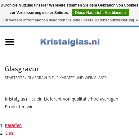
Durch die Nutzung unserer Webseite stimmen Sie dem Gebrauch von Cookies
zur Verbesserung dieser Seite zu.
Diese Nachricht Ausblenden
Top klasse
Snelle levering
Graveren
Für weitere Informationen beachten Sie bitte unsere Datenschutzerklärung. »
0 Artikel - €0,00
Startseite
Gläser
Karaffen
Glasgravur
STARTSEITE
/
GLASGRAVUR FUR KARAFFE UND WEINGLASER
Glasgravur fur karaffe und
weinglaser
Kristalglas.nl ist ein Lieferant von qualitativ hochwertigen
Produkten wie:
Vasen
Geschenke
Karaffen
Glas