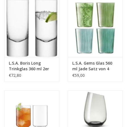
L.S.A. Boris Long
L.S.A. Gems Glas 560
Trinkglas 360 ml 2er
ml Jade Satz von 4
Set
Stücken
€72,80
€59,00