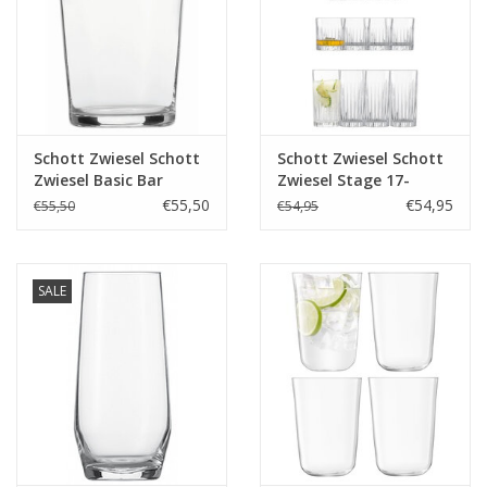
Schott Zwiesel Schott
Schott Zwiesel Schott
Zwiesel Basic Bar
Zwiesel Stage 17-
Selection
delige set
€55,50
€54,95
€55,50
€54,95
Softdrinkglas nr.2 540
- 0.54 Ltr - 6 stuks
SALE