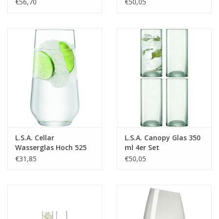
Longdrinkglas 79 -
Set van 2 Stuks
€56,70
€50,05
0.347 Ltr - 6 stuks
L.S.A. Cellar
L.S.A. Canopy Glas 350
Wasserglas Hoch 525
ml 4er Set
ml 6-teiliges Set
€31,85
€50,05