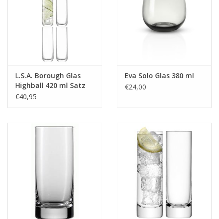
L.S.A. Borough Glas
Eva Solo Glas 380 ml
Highball 420 ml Satz
€24,00
von 4 Stücken
€40,95