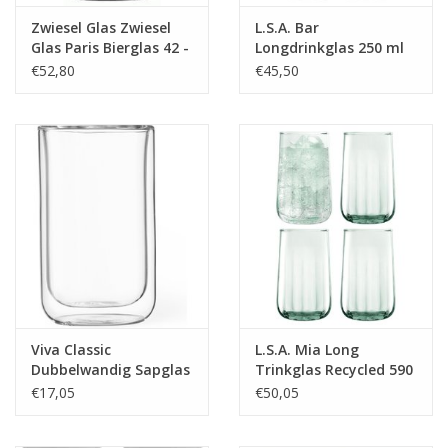
Zwiesel Glas Zwiesel
L.S.A. Bar
Glas Paris Bierglas 42 -
Longdrinkglas 250 ml
0.311 Ltr - 6 stuks
Set van 2 Stuks
€52,80
€45,50
Viva Classic
L.S.A. Mia Long
Dubbelwandig Sapglas
Trinkglas Recycled 590
ml 4er Set
€17,05
€50,05