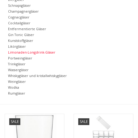
Kaffee & Tee
Schnapsgläser
Champagnergläser
Cognacgläser
Bar & Wein
Cocktailgläser
Entfermentierte Gläser
Gin Tonic Gläser
Kunststoffgläser
Likörgläser
Limonaden-Longdrink-Gläser
Portweingläser
Trinkgläser
Wassergläser
Whiskygläser und kristallwhiskygläser
Weingläser
Wodka
Rumgläser
SALE
SALE