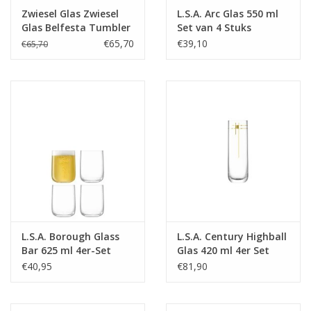
Zwiesel Glas Zwiesel
L.S.A. Arc Glas 550 ml
Glas Belfesta Tumbler
Set van 4 Stuks
42 - 0.357 Ltr - 6 stuks
€65,70
€39,10
€65,70
L.S.A. Borough Glass
L.S.A. Century Highball
Bar 625 ml 4er-Set
Glas 420 ml 4er Set
€40,95
€81,90