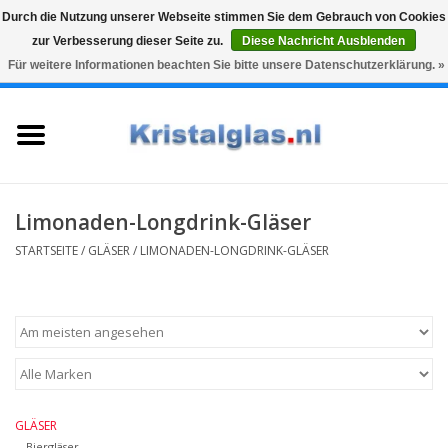
Durch die Nutzung unserer Webseite stimmen Sie dem Gebrauch von Cookies
zur Verbesserung dieser Seite zu.
Diese Nachricht Ausblenden
Top klasse
Snelle levering
Graveren
Für weitere Informationen beachten Sie bitte unsere Datenschutzerklärung. »
0 Artikel - €0,00
Startseite
Gläser
Karaffen
Limonaden-Longdrink-Gläser
STARTSEITE
/
GLÄSER
/
LIMONADEN-LONGDRINK-GLÄSER
Glasgravur fur karaffe und
weinglaser
Vasen
Geschenke
GLÄSER
Biergläser