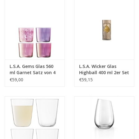
L.S.A. Gems Glas 560
L.S.A. Wicker Glas
ml Garnet Satz von 4
Highball 400 ml 2er Set
Stücken
€59,00
€59,15