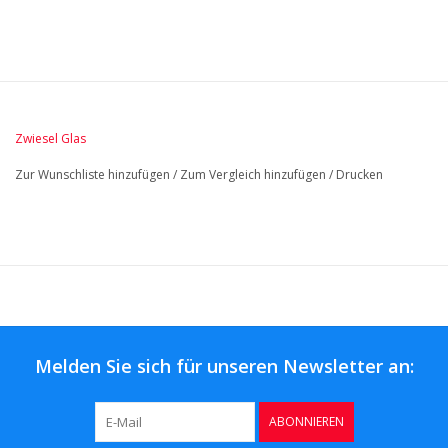
Kristalglas is als duurzaam gecertificeerd -
Vaatwasmachinebestendig
Zwiesel Glas
Zur Wunschliste hinzufügen
/
Zum Vergleich hinzufügen
/
Drucken
Melden Sie sich für unseren Newsletter an:
ABONNIEREN