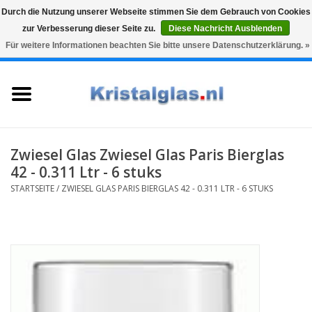
Durch die Nutzung unserer Webseite stimmen Sie dem Gebrauch von Cookies
zur Verbesserung dieser Seite zu.
Diese Nachricht Ausblenden
Top klasse
Snelle levering
Graveren
Für weitere Informationen beachten Sie bitte unsere Datenschutzerklärung. »
0 Artikel - €0,00
Startseite
Gläser
Karaffen
Zwiesel Glas Zwiesel Glas Paris Bierglas
42 - 0.311 Ltr - 6 stuks
Glasgravur fur karaffe und
STARTSEITE
/
ZWIESEL GLAS PARIS BIERGLAS 42 - 0.311 LTR - 6 STUKS
weinglaser
Vasen
Geschenke