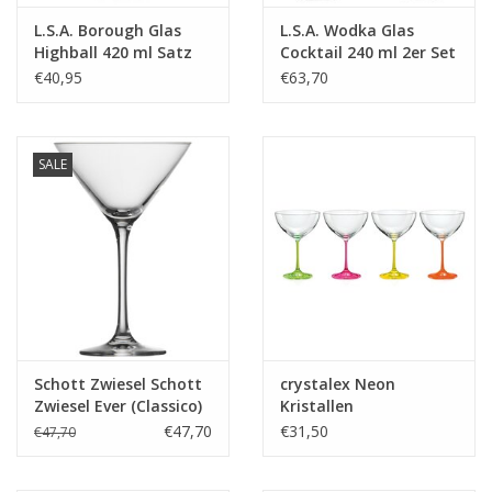
L.S.A. Borough Glas
L.S.A. Wodka Glas
Highball 420 ml Satz
Cocktail 240 ml 2er Set
von 4 Stücken
€40,95
€63,70
SALE
Schott Zwiesel Schott
crystalex Neon
Zwiesel Ever (Classico)
Kristallen
Martiniglas 86 - 0.27
cocktailglazen – Set
€47,70
€31,50
€47,70
Ltr - 6 stuks
van 4 Stuks (340 ml)