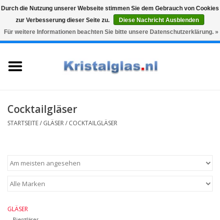
Durch die Nutzung unserer Webseite stimmen Sie dem Gebrauch von Cookies
zur Verbesserung dieser Seite zu.
Diese Nachricht Ausblenden
Top klasse
Snelle levering
Graveren
Für weitere Informationen beachten Sie bitte unsere Datenschutzerklärung. »
0 Artikel - €0,00
Startseite
Gläser
Karaffen
Cocktailgläser
STARTSEITE
/
GLÄSER
/
COCKTAILGLÄSER
Glasgravur fur karaffe und
weinglaser
Vasen
Geschenke
GLÄSER
Biergläser