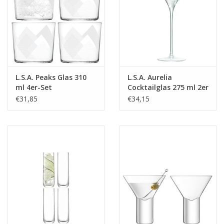
L.S.A. Peaks Glas 310
L.S.A. Aurelia
ml 4er-Set
Cocktailglas 275 ml 2er
Set
€31,85
€34,15