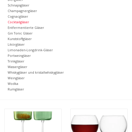
Kaffee & Tee
Schnapsgläser
Champagnergläser
Cognacgläser
Bar & Wein
Cocktailgläser
Entfermentierte Gläser
Gin Tonic Gläser
Kunststoffgläser
Likörgläser
Limonaden-Longdrink-Gläser
Portweingläser
Trinkgläser
Wassergläser
Whiskygläser und kristallwhiskygläser
Weingläser
Wodka
Rumgläser