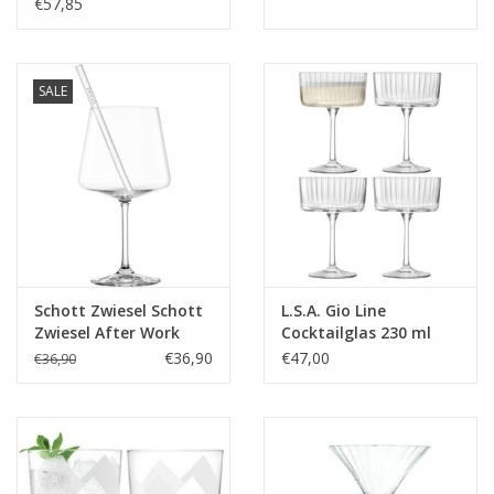
2er-Set
€57,85
SALE
Schott Zwiesel Schott
L.S.A. Gio Line
Zwiesel After Work
Cocktailglas 230 ml
MioVino 9-delige set
Set van 4 Stuks
€36,90
€47,00
€36,90