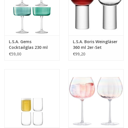
L.S.A. Gems
L.S.A. Boris Weingläser
Cocktailglas 230 ml
360 ml 2er-Set
Set van 4 Stuks
€59,00
€99,20