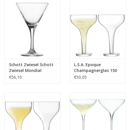
Schott Zwiesel Schott
L.S.A. Epoque
Zwiesel Mondial
Champagnerglas 150
Martiniglas 86 - 0.24
ml 2er-Set - Copy
€56,10
€50,05
Ltr - 6 stuks