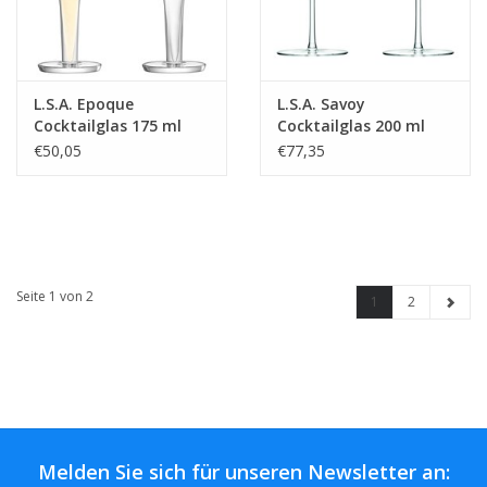
L.S.A. Epoque
L.S.A. Savoy
Cocktailglas 175 ml
Cocktailglas 200 ml
2er-Set
2er-Set
€50,05
€77,35
Seite 1 von 2
1
2
Melden Sie sich für unseren Newsletter an: