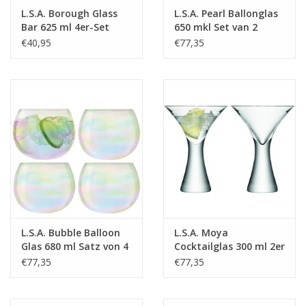
L.S.A. Borough Glass
L.S.A. Pearl Ballonglas
Bar 625 ml 4er-Set
650 mkl Set van 2
Stuks
€40,95
€77,35
L.S.A. Bubble Balloon
L.S.A. Moya
Glas 680 ml Satz von 4
Cocktailglas 300 ml 2er
Stücken
Set
€77,35
€77,35