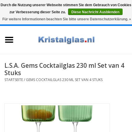
Durch die Nutzung unserer Webseite stimmen Sie dem Gebrauch von Cookies
zur Verbesserung dieser Seite zu.
Diese Nachricht Ausblenden
Top klasse
Snelle levering
Graveren
Für weitere Informationen beachten Sie bitte unsere Datenschutzerklärung. »
0 Artikel - €0,00
Startseite
Gläser
Karaffen
L.S.A. Gems Cocktailglas 230 ml Set van 4
Stuks
Glasgravur fur karaffe und
STARTSEITE
/
GEMS COCKTAILGLAS 230 ML SET VAN 4 STUKS
weinglaser
Vasen
Geschenke