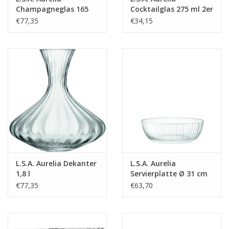
Champagneglas 165
Cocktailglas 275 ml 2er
ml Set van 2 Stuks
Set
€77,35
€34,15
L.S.A. Aurelia Dekanter
L.S.A. Aurelia
1,8 l
Servierplatte Ø 31 cm
€77,35
€63,70