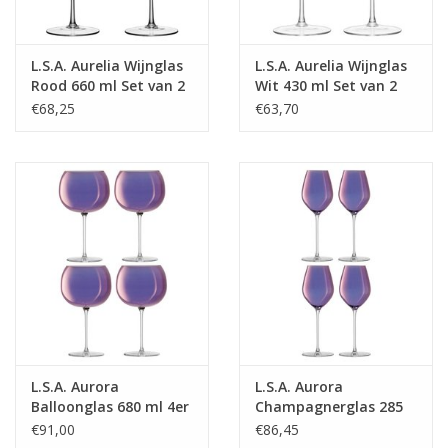
L.S.A. Aurelia Wijnglas
L.S.A. Aurelia Wijnglas
Rood 660 ml Set van 2
Wit 430 ml Set van 2
Stuks
Stuks
€68,25
€63,70
L.S.A. Aurora
L.S.A. Aurora
Balloonglas 680 ml 4er
Champagnerglas 285
Set
ml 4er Set
€91,00
€86,45