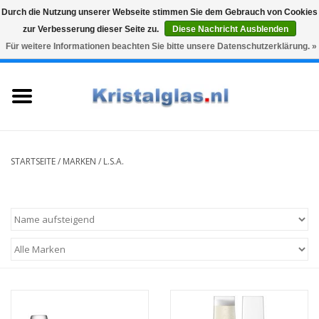
Durch die Nutzung unserer Webseite stimmen Sie dem Gebrauch von Cookies
zur Verbesserung dieser Seite zu.
Diese Nachricht Ausblenden
Top klasse
Snelle levering
Graveren
Für weitere Informationen beachten Sie bitte unsere Datenschutzerklärung. »
0 Artikel - €0,00
Startseite
Gläser
Karaffen
STARTSEITE
/
MARKEN
/
L.S.A.
Glasgravur fur karaffe und
weinglaser
Vasen
Geschenke