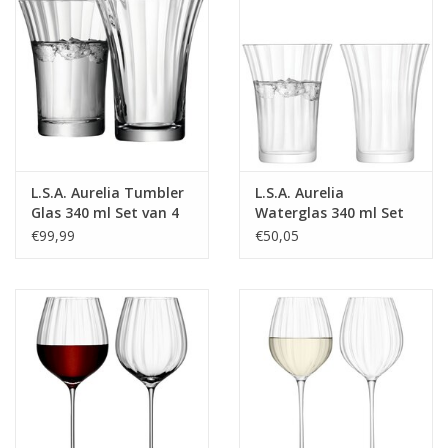
L.S.A. Aurelia Tumbler
L.S.A. Aurelia
Glas 340 ml Set van 4
Waterglas 340 ml Set
Stuks
van 2 Stuks
€99,99
€50,05