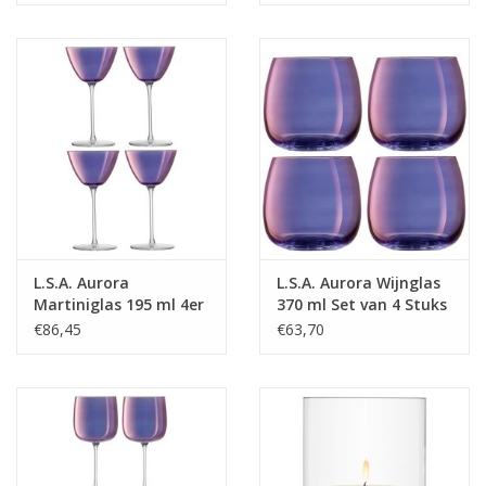
L.S.A. Aurora
L.S.A. Aurora Wijnglas
Martiniglas 195 ml 4er
370 ml Set van 4 Stuks
Set
€86,45
€63,70