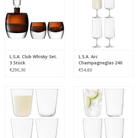
Kaffee & Tee
Bar & Wein
L.S.A. Club Whisky Set.
L.S.A. Arc
3 Stück
Champagneglas 240
ml Set van 4 Stuks
€290,30
€54,60