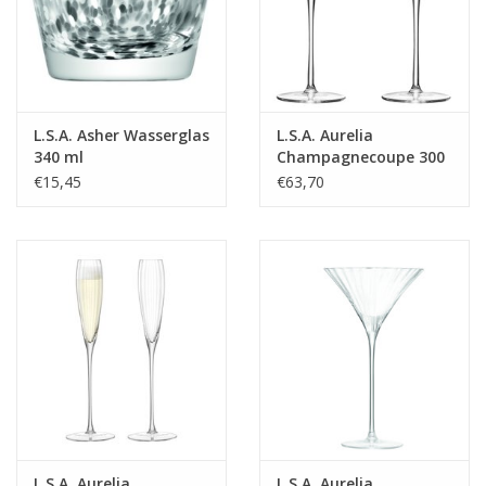
L.S.A. Asher Wasserglas
L.S.A. Aurelia
340 ml
Champagnecoupe 300
ml Set van 2 Stuks
€15,45
€63,70
L.S.A. Aurelia
L.S.A. Aurelia