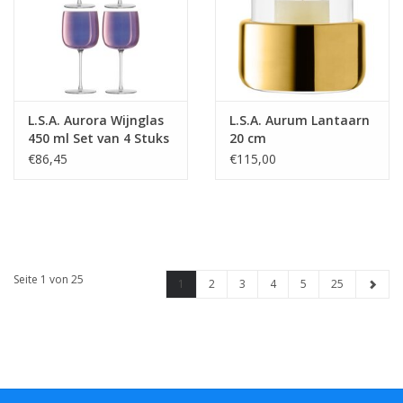
L.S.A. Aurora Wijnglas
L.S.A. Aurum Lantaarn
450 ml Set van 4 Stuks
20 cm
€86,45
€115,00
Seite 1 von 25
1
2
3
4
5
25