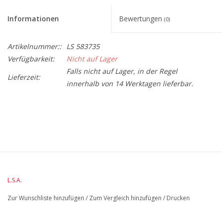
Informationen
Bewertungen
(0)
Artikelnummer::
LS 583735
Verfügbarkeit:
Nicht auf Lager
Falls nicht auf Lager, in der Regel
Lieferzeit:
innerhalb von 14 Werktagen lieferbar.
BreedteMM:
155
DiameterMM:
155
HoogteMM:
200
LengteMM:
155
L.S.A.
Zur Wunschliste hinzufügen
/
Zum Vergleich hinzufügen
/
Drucken