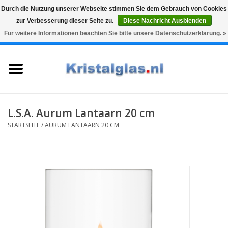
Durch die Nutzung unserer Webseite stimmen Sie dem Gebrauch von Cookies
zur Verbesserung dieser Seite zu.
Diese Nachricht Ausblenden
Top klasse
Snelle levering
Graveren
Für weitere Informationen beachten Sie bitte unsere Datenschutzerklärung. »
0 Artikel - €0,00
Startseite
Gläser
Karaffen
L.S.A. Aurum Lantaarn 20 cm
STARTSEITE
/
AURUM LANTAARN 20 CM
Glasgravur fur karaffe und
weinglaser
Vasen
Geschenke