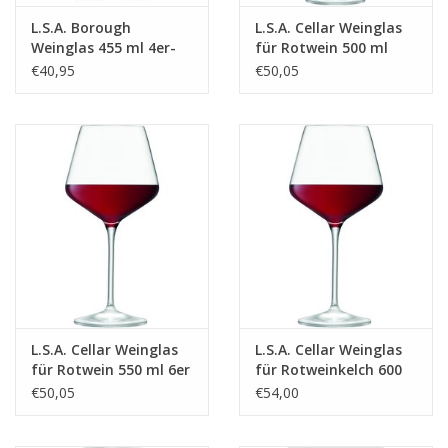
L.S.A. Borough
L.S.A. Cellar Weinglas
Weinglas 455 ml 4er-
für Rotwein 500 ml
Set
Satz von 6 Stücken
€40,95
€50,05
L.S.A. Cellar Weinglas
L.S.A. Cellar Weinglas
für Rotwein 550 ml 6er
für Rotweinkelch 600
Set
ml 6er Set
€50,05
€54,00