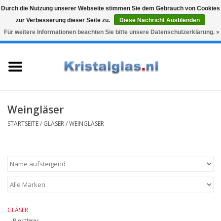
Durch die Nutzung unserer Webseite stimmen Sie dem Gebrauch von Cookies
zur Verbesserung dieser Seite zu.
Diese Nachricht Ausblenden
Top klasse
Snelle levering
Graveren
Für weitere Informationen beachten Sie bitte unsere Datenschutzerklärung. »
0 Artikel - €0,00
Startseite
Gläser
Karaffen
Weingläser
STARTSEITE
/
GLÄSER
/
WEINGLÄSER
Glasgravur fur karaffe und
weinglaser
Vasen
Geschenke
GLÄSER
Biergläser