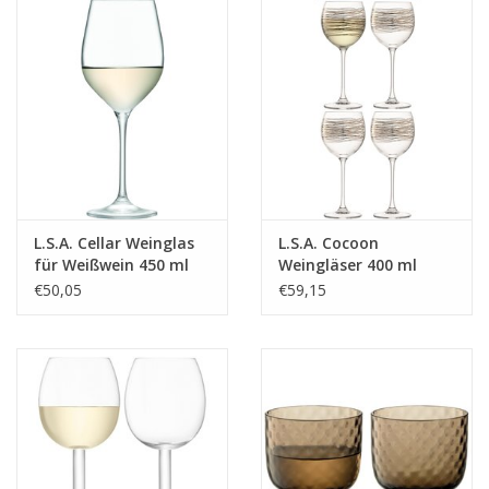
L.S.A. Cellar Weinglas
L.S.A. Cocoon
für Weißwein 450 ml
Weingläser 400 ml
Satz von 6 Stücken
Satz von 4 Stücken
€50,05
€59,15