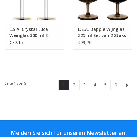
L.S.A. Crystal Luca
L.S.A. Dapple Wijnglas
Weinglas 300 ml 2-
325 ml Set van 2 Stuks
teiliges Set
Earth Brown
€79,15
€99,20
Seite 1 von 9
1
2
3
4
5
9
Melden Sie sich für unseren Newsletter an: