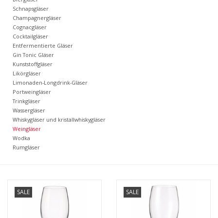
Kaffee & Tee
Schnapsgläser
Champagnergläser
Cognacgläser
Bar & Wein
Cocktailgläser
Entfermentierte Gläser
Gin Tonic Gläser
Kunststoffgläser
Likörgläser
Limonaden-Longdrink-Gläser
Portweingläser
Trinkgläser
Wassergläser
Whiskygläser und kristallwhiskygläser
Weingläser
Wodka
Rumgläser
SALE
SALE