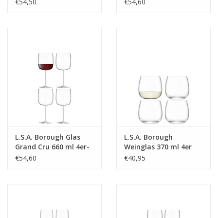
Liter
€54,50
€54,60
L.S.A. Borough Glas
L.S.A. Borough
Grand Cru 660 ml 4er-
Weinglas 370 ml 4er
Set
Set
€54,60
€40,95