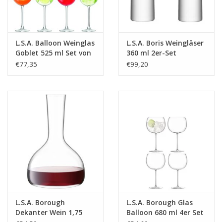
L.S.A. Balloon Weinglas
L.S.A. Boris Weingläser
Goblet 525 ml Set von
360 ml 2er-Set
8 Stücken
€77,35
€99,20
L.S.A. Borough
L.S.A. Borough Glas
Dekanter Wein 1,75
Balloon 680 ml 4er Set