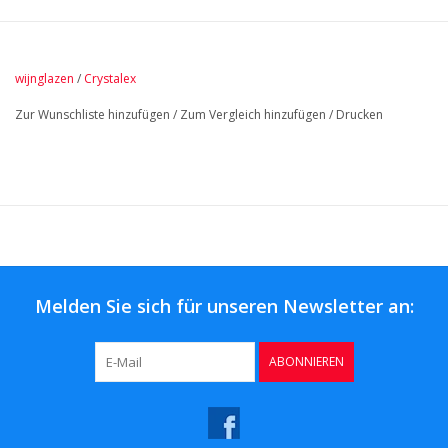
sein Aroma freizusetzen.
Das Fassungsvermögen dieser Kristallweingläser beträgt 450
Milliliter.
wijnglazen
/
Crystalex
Zur Wunschliste hinzufügen
/
Zum Vergleich hinzufügen
/
Drucken
Melden Sie sich für unseren Newsletter an:
ABONNIEREN