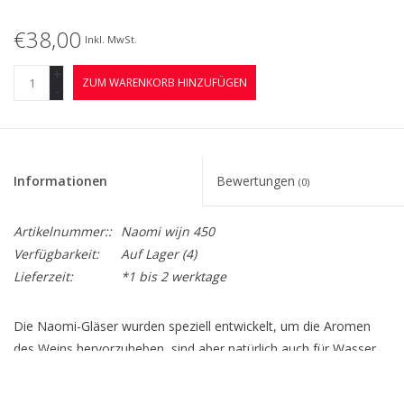
€38,00
Inkl. MwSt.
+
ZUM WARENKORB HINZUFÜGEN
-
Informationen
Bewertungen
(0)
Artikelnummer::
Naomi wijn 450
Verfügbarkeit:
Auf Lager
(4)
Lieferzeit:
*1 bis 2 werktage
Die Naomi-Gläser wurden speziell entwickelt, um die Aromen
des Weins hervorzuheben, sind aber natürlich auch für Wasser
geeignet. Durch den breiten Bauch des Glases kann der Wein
mühelos zirkulieren und mit der Luft in Kontakt kommen, um