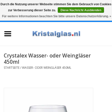
Durch die Nutzung unserer Webseite stimmen Sie dem Gebrauch von Cookies
zur Verbesserung dieser Seite zu.
Diese Nachricht Ausblenden
Top klasse
Snelle levering
Graveren
Für weitere Informationen beachten Sie bitte unsere Datenschutzerklärung. »
0 Artikel - €0,00
Startseite
Gläser
Karaffen
Crystalex Wasser- oder Weingläser
450ml
Glasgravur fur karaffe und
STARTSEITE
/
WASSER- ODER WEINGLÄSER 450ML
weinglaser
Vasen
Geschenke