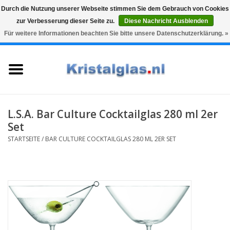
Durch die Nutzung unserer Webseite stimmen Sie dem Gebrauch von Cookies
zur Verbesserung dieser Seite zu.
Diese Nachricht Ausblenden
Top klasse
Snelle levering
Graveren
Für weitere Informationen beachten Sie bitte unsere Datenschutzerklärung. »
0 Artikel - €0,00
Startseite
Gläser
Karaffen
L.S.A. Bar Culture Cocktailglas 280 ml 2er
Set
Glasgravur fur karaffe und
STARTSEITE
/
BAR CULTURE COCKTAILGLAS 280 ML 2ER SET
weinglaser
Vasen
Geschenke