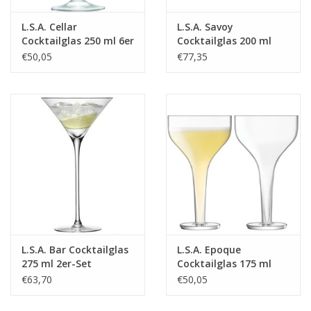
L.S.A. Cellar
L.S.A. Savoy
Cocktailglas 250 ml 6er
Cocktailglas 200 ml
Set
2er-Set
€50,05
€77,35
L.S.A. Bar Cocktailglas
L.S.A. Epoque
275 ml 2er-Set
Cocktailglas 175 ml
2er-Set
€63,70
€50,05