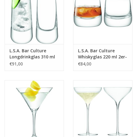
LängeMM: 125
L.S.A. Bar Culture
L.S.A. Bar Culture
Longdrinkglas 310 ml
Whiskyglas 220 ml 2er-
2er Set
Set
€91,00
€84,00