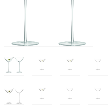
Kaffee & Tee
Bar & Wein