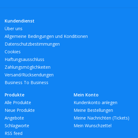
renommierten Hotelketten, die die Produkte von L.S.A.
International für die Welt des Gastgewerbes auswählen. Eine
Kundendienst
wunderbare Auswahl an Produkten für jeden Stil.
Über uns
Allgemeine Bedingungen und Konditionen
BreiteMM: 67
Datenschutzbestimmungen
DurchmesserMM: 67
Cookies
HöheMM: 185
Haftungsausschluss
LängeMM: 67
Zahlungsmöglichkeiten
Versand/Rücksendungen
Business To Business
Produkte
Mein Konto
Alle Produkte
Kundenkonto anlegen
Neue Produkte
Meine Bestellungen
Angebote
Meine Nachrichten (Tickets)
Schlagworte
Mein Wunschzettel
RSS feed