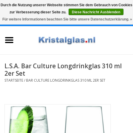
Durch die Nutzung unserer Webseite stimmen Sie dem Gebrauch von Cookies
zur Verbesserung dieser Seite zu.
Diese Nachricht Ausblenden
Top klasse
Snelle levering
Graveren
Für weitere Informationen beachten Sie bitte unsere Datenschutzerklärung. »
0 Artikel - €0,00
Startseite
Gläser
Karaffen
L.S.A. Bar Culture Longdrinkglas 310 ml
2er Set
Glasgravur fur karaffe und
STARTSEITE
/
BAR CULTURE LONGDRINKGLAS 310 ML 2ER SET
weinglaser
Vasen
Geschenke