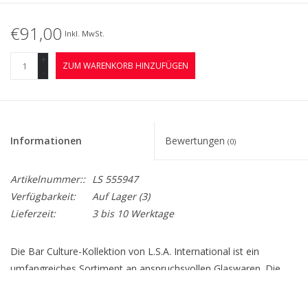
€91,00
Inkl. MwSt.
+
ZUM WARENKORB HINZUFÜGEN
-
Informationen
Bewertungen
(0)
Artikelnummer::
LS 555947
Verfügbarkeit:
Auf Lager
(3)
Lieferzeit:
3 bis 10 Werktage
Die Bar Culture-Kollektion von L.S.A. International ist ein
umfangreiches Sortiment an anspruchsvollen Glaswaren. Die
Bar Culture-Kollektion besteht aus einer Vielzahl von
handgefertigten Gegenständen mit schweren Sockeln und ist für