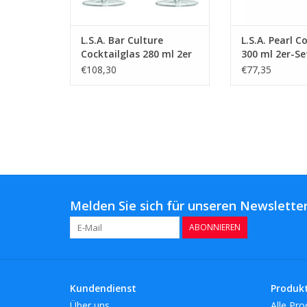
L.S.A. Bar Culture
L.S.A. Pearl C
Cocktailglas 280 ml 2er
300 ml 2er-Se
Set
€108,30
€77,35
Melden Sie sich für unseren Newsletter
ABONNIEREN
Kundendienst
Produk
Über uns
Alle Pro