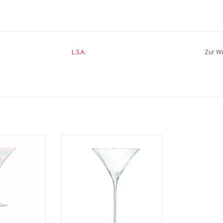
L.S.A.
Zur Wu
 300 ml 2er-Set
Aurelia Cocktailglas 275 ml 2er
Set
INFO
MEHR INFO