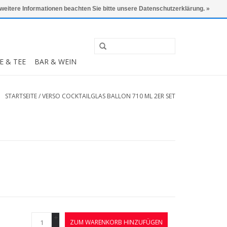
0 Artikel - €0,00
Mein Konto / Kundenkonto anlegen
 weitere Informationen beachten Sie bitte unsere Datenschutzerklärung. »
E & TEE
BAR & WEIN
STARTSEITE
/
VERSO COCKTAILGLAS BALLON 710 ML 2ER SET
+
ZUM WARENKORB HINZUFÜGEN
-