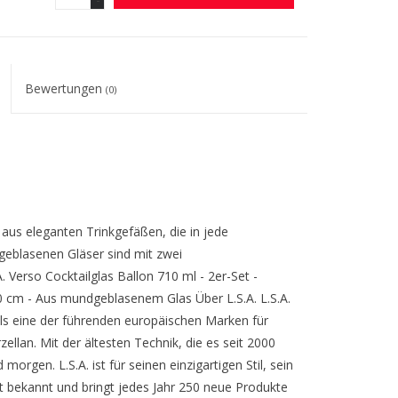
Bewertungen
(0)
t aus eleganten Trinkgefäßen, die in jede
blasenen Gläser sind mit zwei
. Verso Cocktailglas Ballon 710 ml - 2er-Set -
 cm - Aus mundgeblasenem Glas Über L.S.A. L.S.A.
 als eine der führenden europäischen Marken für
ellan. Mit der ältesten Technik, die es seit 2000
orgen. L.S.A. ist für seinen einzigartigen Stil, sein
ät bekannt und bringt jedes Jahr 250 neue Produkte