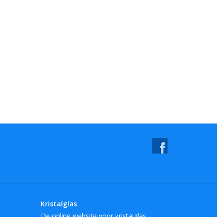
Kristalglas
De online website voor kristalglas