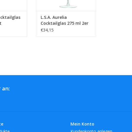
ocktailglas
L.S.A. Aurelia
t
Cocktailglas 275 ml 2er
Set
€34,15
 an:
te
Mein Konto
dukte
Kundenkonto anlegen