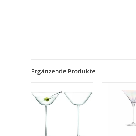
Ergänzende Produkte
Bar Culture Cocktailglas 280 ml
Pearl Cocktailglas
2er Set
MEHR 
MEHR INFO