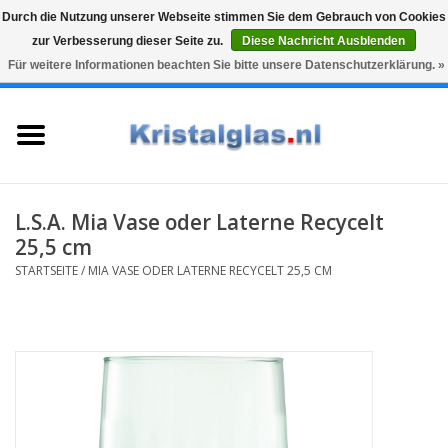
Durch die Nutzung unserer Webseite stimmen Sie dem Gebrauch von Cookies
zur Verbesserung dieser Seite zu.
Diese Nachricht Ausblenden
Top klasse
Snelle levering
Graveren
Für weitere Informationen beachten Sie bitte unsere Datenschutzerklärung. »
0 Artikel - €0,00
Startseite
Gläser
Karaffen
L.S.A. Mia Vase oder Laterne Recycelt
25,5 cm
Glasgravur fur karaffe und
STARTSEITE
/
MIA VASE ODER LATERNE RECYCELT 25,5 CM
weinglaser
Vasen
Geschenke