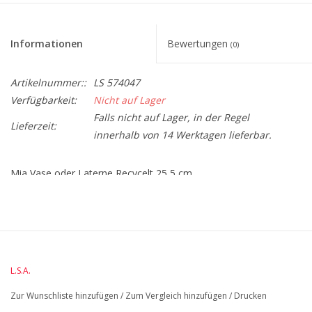
Informationen
Bewertungen
(0)
Artikelnummer::
LS 574047
Verfügbarkeit:
Nicht auf Lager
Falls nicht auf Lager, in der Regel
Lieferzeit:
innerhalb von 14 Werktagen lieferbar.
Mia Vase oder Laterne Recycelt 25,5 cm
BreiteMM: 155
DiameterMM:
HöheMM: 255
LängeMM: 155
L.S.A.
Zur Wunschliste hinzufügen
/
Zum Vergleich hinzufügen
/
Drucken