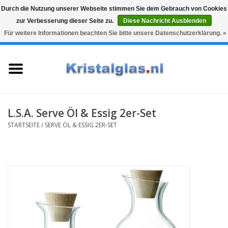
Durch die Nutzung unserer Webseite stimmen Sie dem Gebrauch von Cookies
zur Verbesserung dieser Seite zu.
Diese Nachricht Ausblenden
Top klasse
Snelle levering
Graveren
Für weitere Informationen beachten Sie bitte unsere Datenschutzerklärung. »
0 Artikel - €0,00
Startseite
Gläser
Karaffen
L.S.A. Serve Öl & Essig 2er-Set
STARTSEITE
/
SERVE ÖL & ESSIG 2ER-SET
Glasgravur fur karaffe und
weinglaser
Vasen
Geschenke