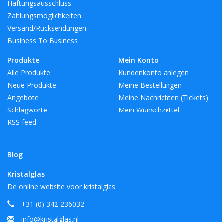
Haftungsausschluss
Inspiration für alle, die sich für Design und die Schaffung einer
Zahlungsmöglichkeiten
stilvollen und attraktiven Umgebung zum Leben und Essen
Versand/Rücksendungen
interessieren. Das gilt auch für die vielen professionellen
Business To Business
Innenarchitekten und international renommierten Hotelketten,
die LSA-Produkte für die Welt des Gastgewerbes auswählen.
Produkte
Mein Konto
Eine wunderbare Auswahl an Produkten für jeden Stil.
Alle Produkte
Kundenkonto anlegen
Neue Produkte
Meine Bestellungen
Angebote
Meine Nachrichten (Tickets)
BreiteMM: 83
Schlagworte
Mein Wunschzettel
DiameterMM:
RSS feed
HöheMM: 170
LängeMM: 150
Blog
Kristalglas
De online website voor kristalglas
+31 (0) 342-236032
info@kristalglas.nl