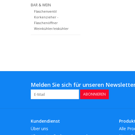
BAR & WEIN
Flaschenventil
Korkenzieher -
Flaschenöffner
Weinkühler/eiskühler
Melden Sie sich für unseren Newsletter
ABONNIEREN
Kundendienst
Produk
Über uns
Alle Pro