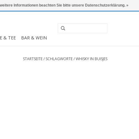
0 Artikel - €0,00
Mein Konto / Kundenkonto anlegen
 weitere Informationen beachten Sie bitte unsere Datenschutzerklärung. »
E & TEE
BAR & WEIN
STARTSEITE
/
SCHLAGWORTE
/
WHISKY IN BUISJES