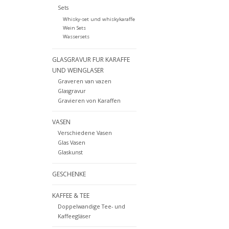
Sets
Whisky-set und whiskykaraffe
Wein Sets
Wassersets
GLASGRAVUR FUR KARAFFE
UND WEINGLASER
Graveren van vazen
Glasgravur
Gravieren von Karaffen
VASEN
Verschiedene Vasen
Glas Vasen
Glaskunst
GESCHENKE
KAFFEE & TEE
Doppelwandige Tee- und
Kaffeegläser