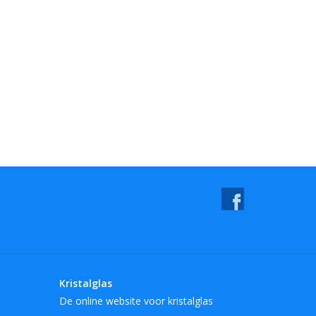
Kristalglas
De online website voor kristalglas