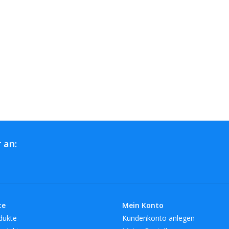
 an:
te
Mein Konto
dukte
Kundenkonto anlegen