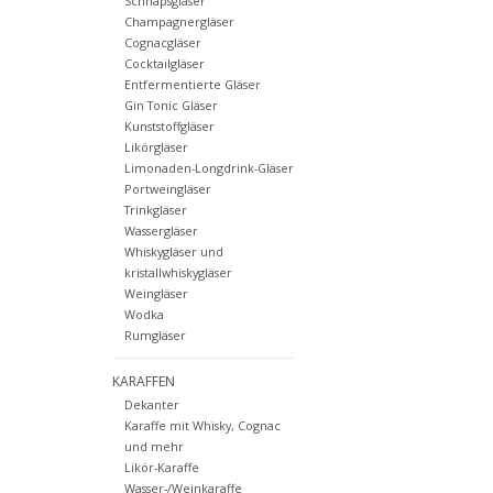
Schnapsgläser
Champagnergläser
Cognacgläser
Cocktailgläser
Entfermentierte Gläser
Gin Tonic Gläser
Kunststoffgläser
Likörgläser
Limonaden-Longdrink-Gläser
Portweingläser
Trinkgläser
Wassergläser
Whiskygläser und
kristallwhiskygläser
Weingläser
Wodka
Rumgläser
KARAFFEN
Dekanter
Karaffe mit Whisky, Cognac
und mehr
Likör-Karaffe
Wasser-/Weinkaraffe