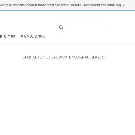
0 Artikel - €0,00
Mein Konto / Kundenkonto anlegen
 weitere Informationen beachten Sie bitte unsere Datenschutzerklärung. »
E & TEE
BAR & WEIN
STARTSEITE
/
SCHLAGWORTE
/
COGNAC GLAZEN