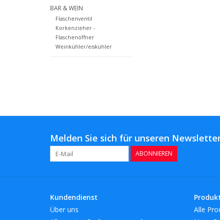
BAR & WEIN
Flaschenventil
Korkenzieher -
Flaschenöffner
Weinkühler/eiskühler
Melden Sie sich für unseren Newsletter
ABONNIEREN
Kundendienst
Produk
Über uns
Alle Pro