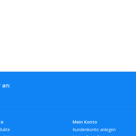
 an:
te
Mein Konto
dukte
Kundenkonto anlegen