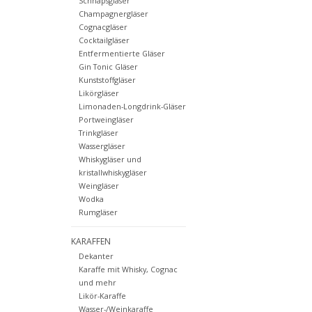
Schnapsgläser
Champagnergläser
Cognacgläser
Cocktailgläser
Entfermentierte Gläser
Gin Tonic Gläser
Kunststoffgläser
Likörgläser
Limonaden-Longdrink-Gläser
Portweingläser
Trinkgläser
Wassergläser
Whiskygläser und
kristallwhiskygläser
Weingläser
Wodka
Rumgläser
KARAFFEN
Dekanter
Karaffe mit Whisky, Cognac
und mehr
Likör-Karaffe
Wasser-/Weinkaraffe