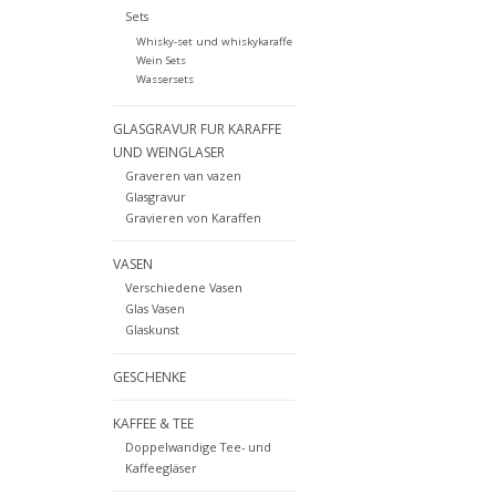
Sets
Whisky-set und whiskykaraffe
Wein Sets
Wassersets
GLASGRAVUR FUR KARAFFE
UND WEINGLASER
Graveren van vazen
Glasgravur
Gravieren von Karaffen
VASEN
Verschiedene Vasen
Glas Vasen
Glaskunst
GESCHENKE
KAFFEE & TEE
Doppelwandige Tee- und
Kaffeegläser