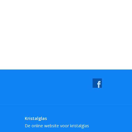
Kristalglas
De online website voor kristalglas