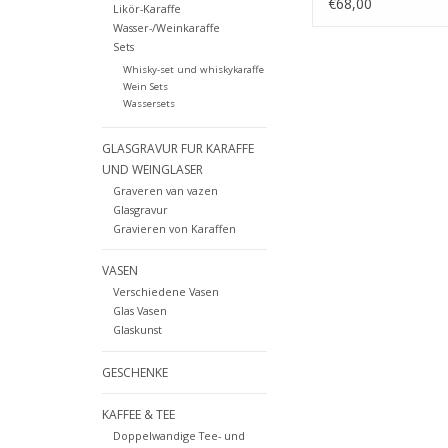
€68,00
Likör-Karaffe
Wasser-/Weinkaraffe
Sets
Whisky-set und whiskykaraffe
Wein Sets
Wassersets
GLASGRAVUR FUR KARAFFE
UND WEINGLASER
Graveren van vazen
Glasgravur
Gravieren von Karaffen
VASEN
Verschiedene Vasen
Glas Vasen
Glaskunst
GESCHENKE
KAFFEE & TEE
Doppelwandige Tee- und