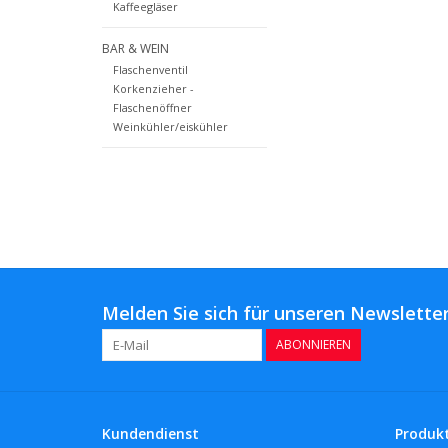
Kaffeegläser
BAR & WEIN
Flaschenventil
Korkenzieher -
Flaschenöffner
Weinkühler/eiskühler
Melden Sie sich für unseren Newsletter
ABONNIEREN
Kundendienst
Produk