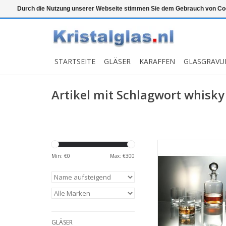
Top klasse
Snelle levering
Graveren
Durch die Nutzung unserer Webseite stimmen Sie dem Gebrauch von Coo
STARTSEITE
GLÄSER
KARAFFEN
GLASGRAVU
Artikel mit Schlagwort whisky
Kristall-Whisky-S
bestehend aus 1 
Min: €
0
Max: €
300
Dekanter Boha mi
Volumen von 100
Whiskygläser von
MEHR INF
GLÄSER