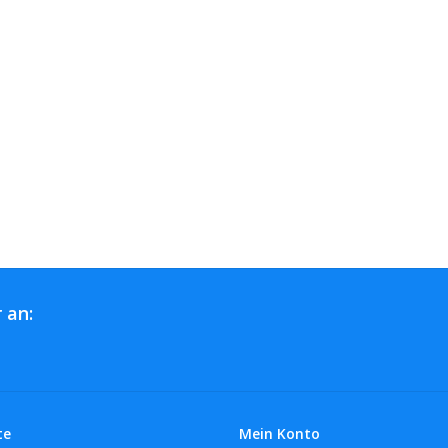
 an:
te
Mein Konto