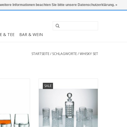
0 Artikel - €0,00
Mein Konto / Kundenkonto anlegen
 weitere Informationen beachten Sie bitte unsere Datenschutzerklärung. »
E & TEE
BAR & WEIN
STARTSEITE
/
SCHLAGWORTE
/
WHISKY SET
es Whisky-Set
Diamand Kristall-Whisky-Set
SALE
end aus 1 Whisky
bestehend aus 1 Whisky-
ut mit einem
Dekanter Diamand mit einem
n von 0,9 ltr. +
Fassungsvermögen von 700ml
ser à 180 ml
und 6 Whiskygläsern mit einem
Fassungsvermögen von 230ml.
 INFO
MEHR INFO