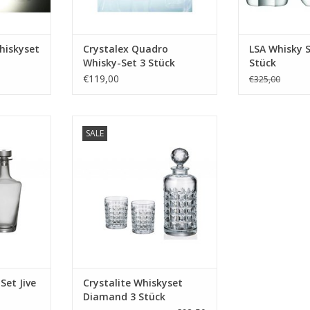
Böhmen.
Sehr schön zum Mitneh
hiskyset
Crystalex Quadro
LSA Whisky S
MEHR INFO
Whisky-Set 3 Stück
Stück
€119,00
€325,00
ve bestehend
Diamand Kristall-Whisky-Set
SALE
 Jive 750ml
bestehend aus 1 Whisky-
 340ml
Dekanter Diamand mit einem
Fassungsvermögen von 700ml
O
und 2 Whiskygläsern mit einem
Fassungsvermögen von 230ml.
MEHR INFO
et Jive
Crystalite Whiskyset
Diamand 3 Stück