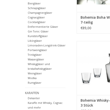
Biergläser
Schnapsgläser
Champagnergläser
Bohemia Boha W
Cognacgläser
7-teilig
Cocktailgläser
Entfermentierte Gläser
€89,00
Gin Tonic Gläser
Kunststoffgläser
Likörgläser
Kristall-Whisky-Set Ji
Limonaden-Longdrink-Gläser
aus 1 Whisky-Dekanter
Portweingläser
+ 2 Whiskygläser
Trinkgläser
Wassergläser
MEHR INF
Whiskygläser und
kristallwhiskygläser
Weingläser
Wodka
Rumgläser
KARAFFEN
Dekanter
Bohemia Whisky-S
Karaffe mit Whisky, Cognac
3 Stück
und mehr