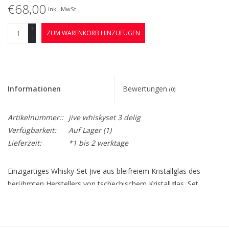
€68,00
Inkl. MwSt.
+
ZUM WARENKORB HINZUFÜGEN
-
Informationen
Bewertungen
(0)
Artikelnummer::
jive whiskyset 3 delig
Verfügbarkeit:
Auf Lager
(1)
Lieferzeit:
*1 bis 2 werktage
Einzigartiges Whisky-Set Jive aus bleifreiem Kristallglas des
berühmten Herstellers von tschechischem Kristallglas. Set
besteht aus 1 Karaffe 750 ml + 2 Kristall-Whiskygläser 340 ml
Hergestellt aus hochwertigem böhmischem Titankristallglas
Dieses Set ist auch mit 6 Gläsern erhältlich.