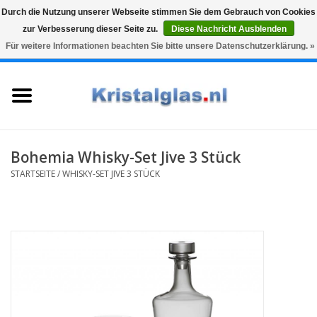
Durch die Nutzung unserer Webseite stimmen Sie dem Gebrauch von Cookies
zur Verbesserung dieser Seite zu.
Diese Nachricht Ausblenden
Top klasse
Snelle levering
Graveren
Für weitere Informationen beachten Sie bitte unsere Datenschutzerklärung. »
0 Artikel - €0,00
Startseite
Gläser
Karaffen
Bohemia Whisky-Set Jive 3 Stück
STARTSEITE
/
WHISKY-SET JIVE 3 STÜCK
Glasgravur fur karaffe und
weinglaser
Vasen
Geschenke