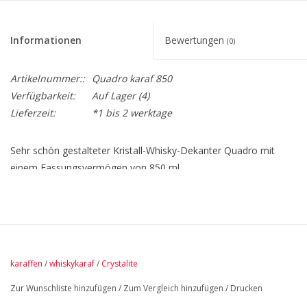
Informationen
Bewertungen
(0)
Artikelnummer::
Quadro karaf 850
Verfügbarkeit:
Auf Lager
(4)
Lieferzeit:
*1 bis 2 werktage
Sehr schön gestalteter Kristall-Whisky-Dekanter Quadro mit
einem Fassungsvermögen von 850 ml.
Diese Karaffe ist aus hochwertigem Titankristallglas gefertigt.
Höhe 28 cm.
Der Stopfen schließt perfekt und bewahrt den schönen
Geschmack.
Natürlich gibt es auch die passenden Quadro Whiskygläser
karaffen
/
whiskykaraf
/
Crystalite
340ml.
Zur Wunschliste hinzufügen
/
Zum Vergleich hinzufügen
/
Drucken
Auch als komplettes Set erhältlich: 1 Karaffe mit 2 Gläsern oder