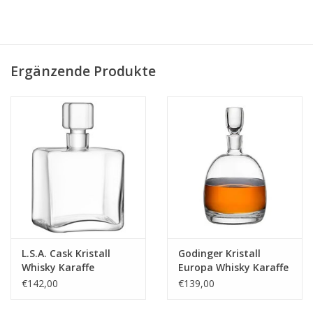
1 Karaffe mit 6 Gläsern.
Ergänzende Produkte
L.S.A. Cask Kristall
Godinger Kristall
Whisky Karaffe
Europa Whisky Karaffe
Quadrat 1 Liter
– 1 Liter
€142,00
€139,00