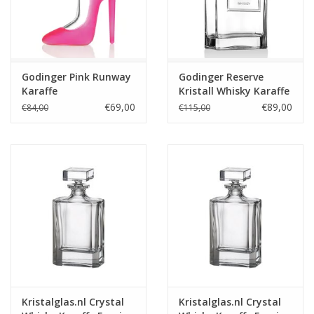
Godinger Pink Runway
Godinger Reserve
Karaffe
Kristall Whisky Karaffe
– 1,18 Liter
€69,00
€89,00
€84,00
€115,00
Kristalglas.nl Crystal
Kristalglas.nl Crystal