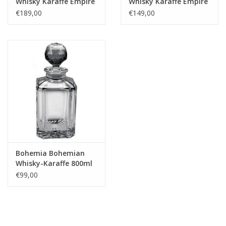
Whisky Karaffe Empire
Whisky Karaffe Empire
Breed 750ml - In luxe
Breed 750ml -
€189,00
€149,00
premium
geschenkdoos
Bohemia Bohemian
Whisky-Karaffe 800ml
€99,00