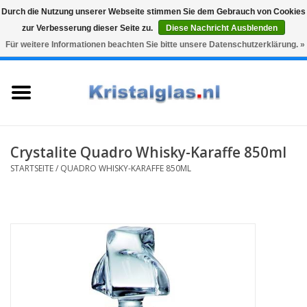
Durch die Nutzung unserer Webseite stimmen Sie dem Gebrauch von Cookies
zur Verbesserung dieser Seite zu.
Diese Nachricht Ausblenden
Top klasse
Snelle levering
Graveren
Für weitere Informationen beachten Sie bitte unsere Datenschutzerklärung. »
0 Artikel - €0,00
Startseite
Gläser
Karaffen
Crystalite Quadro Whisky-Karaffe 850ml
STARTSEITE
/
QUADRO WHISKY-KARAFFE 850ML
Glasgravur fur karaffe und
weinglaser
Vasen
Geschenke