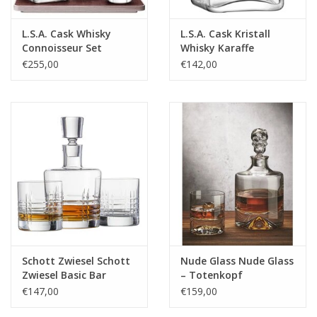
L.S.A. Cask Whisky
L.S.A. Cask Kristall
Connoisseur Set
Whisky Karaffe
Quadrat 1 Liter
€255,00
€142,00
Schott Zwiesel Schott
Nude Glass Nude Glass
Zwiesel Basic Bar
– Totenkopf
Classic Whisky set 1
Whiskeyset Shadow –
€147,00
€159,00
karaf 0.75L + 2 glazen
Karaffe 1,25 L + 2