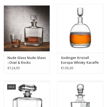
Gläser
Nude Glass Nude Glass
Godinger Kristall
–Oval & Rocks
Europa Whisky Karaffe
Whiskeyset – Karaffe 1.
– 1 Liter
€124,95
€139,00
L + 2 Gläser
SALE