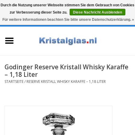
Durch die Nutzung unserer Webseite stimmen Sie dem Gebrauch von Cookies
zur Verbesserung dieser Seite zu.
Diese Nachricht Ausblenden
Top klasse
Snelle levering
Graveren
Für weitere Informationen beachten Sie bitte unsere Datenschutzerklärung. »
0 Artikel - €0,00
Startseite
Gläser
Karaffen
Godinger Reserve Kristall Whisky Karaffe
– 1,18 Liter
Glasgravur fur karaffe und
STARTSEITE
/
RESERVE KRISTALL WHISKY KARAFFE – 1,18 LITER
weinglaser
Vasen
Geschenke