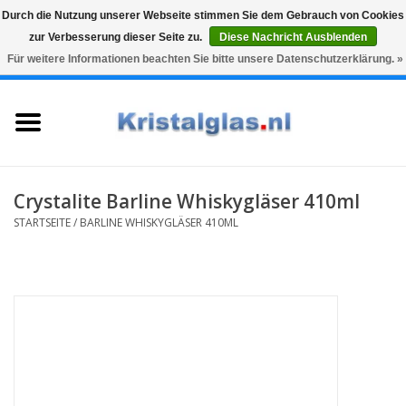
Durch die Nutzung unserer Webseite stimmen Sie dem Gebrauch von Cookies
zur Verbesserung dieser Seite zu.
Diese Nachricht Ausblenden
Top klasse
Snelle levering
Graveren
Für weitere Informationen beachten Sie bitte unsere Datenschutzerklärung. »
0 Artikel - €0,00
Startseite
Gläser
Karaffen
Crystalite Barline Whiskygläser 410ml
STARTSEITE
/
BARLINE WHISKYGLÄSER 410ML
Glasgravur fur karaffe und
weinglaser
Vasen
Geschenke