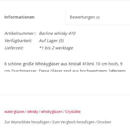
Informationen
Bewertungen
(0)
Artikelnummer::
Barline whisky 410
Verfügbarkeit:
Auf Lager
(5)
Lieferzeit:
*1 bis 2 werktage
6 schöne große Whiskygläser aus Kristall 410ml. 10 cm hoch, 9
cm Durchmesser. Diese Gläser sind aus hochwertigem 24%igem
Kristallglas hergestellt.
waterglazen
/
whisky
/
whiskyglazen
/
Crystalite
Zur Wunschliste hinzufügen
/
Zum Vergleich hinzufügen
/
Drucken