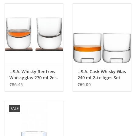
L.S.A. Whisky Renfrew
L.S.A. Cask Whisky Glas
Whiskyglas 270 ml 2er-
240 ml 2-teiliges Set
Set
€86,45
€69,00
SALE