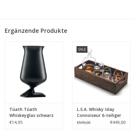
Ergänzende Produkte
SALE
Túath Túath
L.S.A. Whisky Islay
Whiskeyglas schwarz
Connoiseur 6-teiliger
limitierte Auflage
Satz
€14,95
€449,00
€599,00
200ml.