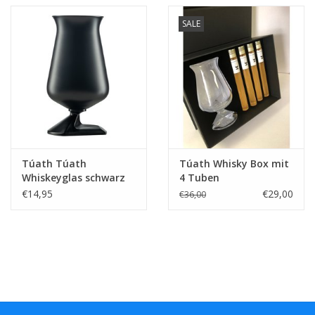
Kaffee & Tee
SALE
Bar & Wein
Túath Túath
Túath Whisky Box mit
Whiskeyglas schwarz
4 Tuben
limitierte Auflage
€14,95
€29,00
€36,00
200ml.