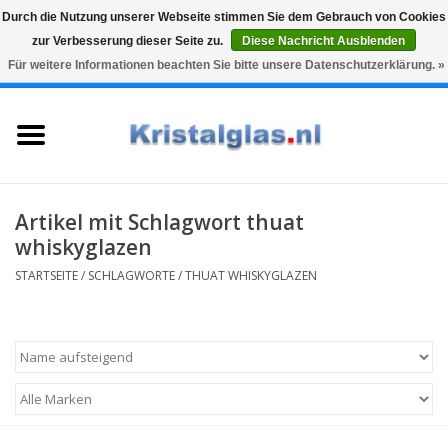
Durch die Nutzung unserer Webseite stimmen Sie dem Gebrauch von Cookies
zur Verbesserung dieser Seite zu.
Diese Nachricht Ausblenden
Top klasse
Snelle levering
Graveren
Für weitere Informationen beachten Sie bitte unsere Datenschutzerklärung. »
0 Artikel - €0,00
Startseite
Gläser
Karaffen
Artikel mit Schlagwort thuat
whiskyglazen
Glasgravur fur karaffe und
STARTSEITE
/
SCHLAGWORTE
/
THUAT WHISKYGLAZEN
weinglaser
Vasen
Geschenke