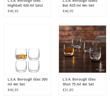
L.S.A. Borough Glas
L.S.A. Borough Glass
Highball 420 ml Satz
Bar 625 ml 4er-Set
von 4 Stücken
€40,95
€40,95
L.S.A. Borough Glas 300
L.S.A. Borough Glas
ml 4er Set
Shot 75 ml 4er Set
€40,95
€31,85