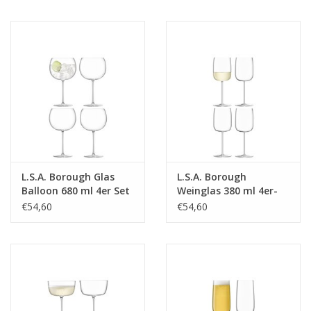
BreiteMM: 182
DiameterMM:
HöheMM: 104
LängeMM: 182
L.S.A. Borough Glas
L.S.A. Borough
Balloon 680 ml 4er Set
Weinglas 380 ml 4er-
Set
€54,60
€54,60