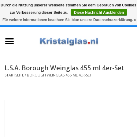
Durch die Nutzung unserer Webseite stimmen Sie dem Gebrauch von Cookies
zur Verbesserung dieser Seite zu.
Diese Nachricht Ausblenden
Top klasse
Snelle levering
Graveren
Für weitere Informationen beachten Sie bitte unsere Datenschutzerklärung. »
0 Artikel - €0,00
Startseite
Gläser
Karaffen
L.S.A. Borough Weinglas 455 ml 4er-Set
STARTSEITE
/
BOROUGH WEINGLAS 455 ML 4ER-SET
Glasgravur fur karaffe und
weinglaser
Vasen
Geschenke