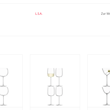
L.S.A.
Zur Wu
lloon 680 ml
Borough Weinglas 380 ml 4er-
Borough Glas 
et
Set
INFO
MEHR INFO
MEH