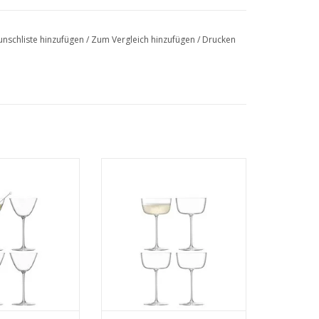
nschliste hinzufügen
/
Zum Vergleich hinzufügen
/
Drucken
Martini 195 ml 4er
Borough Glas Cocktail 240 ml
Set
4er Set
R INFO
MEHR INFO