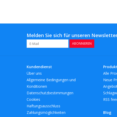
Melden Sie sich für unseren Newsletter
ABONNIEREN
Kundendienst
Produk
Über uns
Alle Pro
Allgemeine Bedingungen und
Neue Pr
Konditionen
Angebo
Datenschutzbestimmungen
Schlagw
Cookies
RSS fee
Haftungsausschluss
Zahlungsmöglichkeiten
Blog