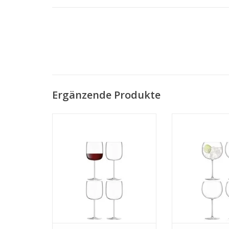
Ergänzende Produkte
Borough Glas Grand Cru 660 ml
Borough Glas Ba
4er-Set
4er S
MEHR INFO
MEHR 