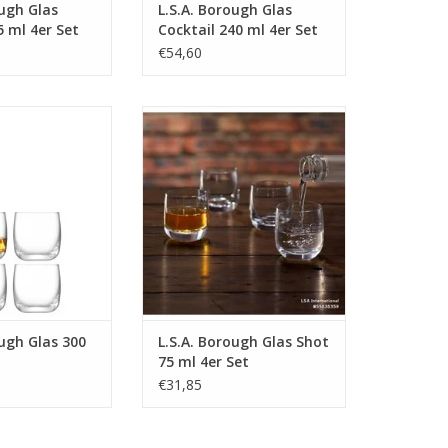
ough Glas
L.S.A. Borough Glas
5 ml 4er Set
Cocktail 240 ml 4er Set
€54,60
s 300 ml 4er Set
Borough Glas Shot 75 ml 4er Set
R INFO
MEHR INFO
ough Glas 300
L.S.A. Borough Glas Shot
75 ml 4er Set
€31,85