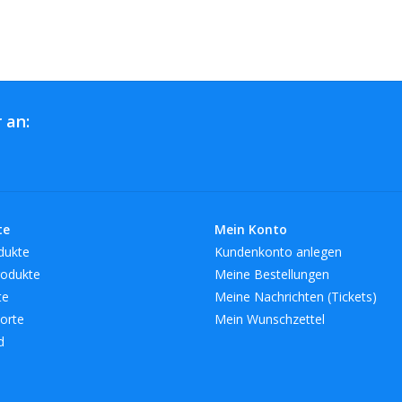
 an:
te
Mein Konto
dukte
Kundenkonto anlegen
odukte
Meine Bestellungen
te
Meine Nachrichten (Tickets)
orte
Mein Wunschzettel
d