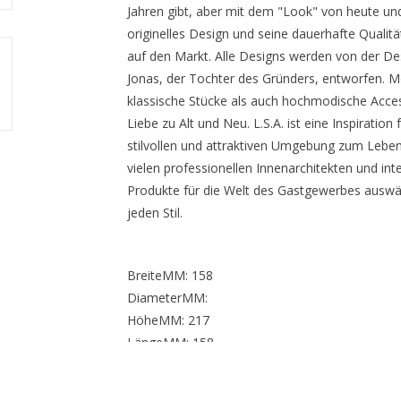
Jahren gibt, aber mit dem "Look" von heute und m
originelles Design und seine dauerhafte Qualit
auf den Markt. Alle Designs werden von der De
Jonas, der Tochter des Gründers, entworfen. Mo
klassische Stücke als auch hochmodische Access
Liebe zu Alt und Neu. L.S.A. ist eine Inspiration 
stilvollen und attraktiven Umgebung zum Leben 
vielen professionellen Innenarchitekten und int
Produkte für die Welt des Gastgewerbes auswä
jeden Stil.
BreiteMM: 158
DiameterMM:
HöheMM: 217
LängeMM: 158