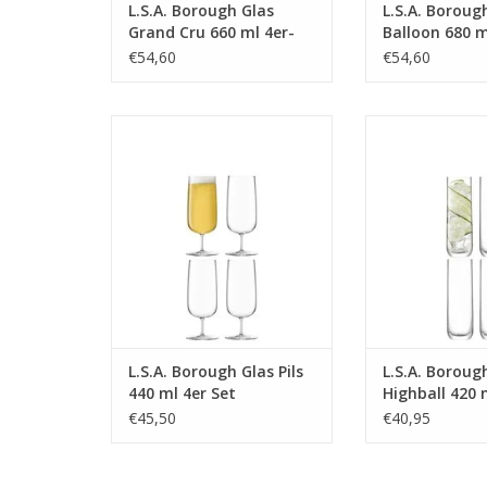
L.S.A. Borough Glas
L.S.A. Boroug
Grand Cru 660 ml 4er-
Balloon 680 m
Set
€54,60
€54,60
Borough Glas Pils 440 ml 4er Set
Borough Glas Hi
Satz von 4
MEHR INFO
MEHR 
L.S.A. Borough Glas Pils
L.S.A. Boroug
440 ml 4er Set
Highball 420 
von 4 Stücke
€45,50
€40,95