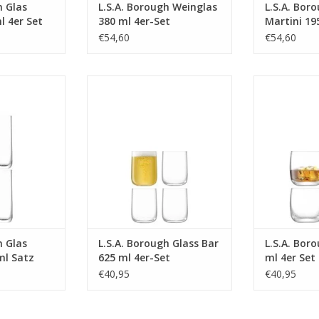
h Glas
L.S.A. Borough Weinglas
L.S.A. Bor
l 4er Set
380 ml 4er-Set
Martini 19
€54,60
€54,60
ghball 420 ml
Borough Glass Bar 625 ml 4er-
Borough Gla
 Stücken
Set
MEH
INFO
MEHR INFO
h Glas
L.S.A. Borough Glass Bar
L.S.A. Bor
ml Satz
625 ml 4er-Set
ml 4er Set
n
€40,95
€40,95