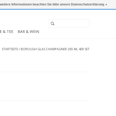
0 Artikel - €0,00
Mein Konto / Kundenkonto anlegen
 weitere Informationen beachten Sie bitte unsere Datenschutzerklärung. »
E & TEE
BAR & WEIN
STARTSEITE
/
BOROUGH GLAS CHAMPAGNER 265 ML 4ER SET