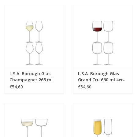
BreiteMM: 187
DiameterMM:
HöheMM: 170
LängeMM: 187
L.S.A. Borough Glas
L.S.A. Borough Glas
Champagner 265 ml
Grand Cru 660 ml 4er-
4er Set
Set
€54,60
€54,60