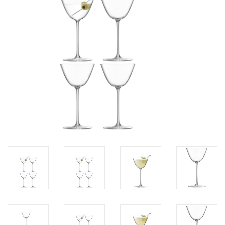
Kaffee & Tee
Bar & Wein