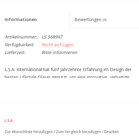
Informationen
Bewertungen
(0)
Artikelnummer::
LS 568947
Verfügbarkeit:
Nicht auf Lager
Lieferzeit:
Bitte informieren
L.S.A. International hat fünf Jahrzehnte Erfahrung im Design der
besten Lifestyle-Gläser genutzt, um eine innovative, vielseitige
und zugängliche Wein- und Barkollektion zu schaffen. Die
Borough-Kollektion besteht aus 17 Artikeln, die alle mit einer
raffinierten Ästhetik und unverwechselbaren Formen
ausgestattet sind. Feine Stiele, flachere Füße und sorgfältig
proportionierte Schalen sind in ein modernes Design
L.S.A.
eingebunden. - L.S.A. Borough Glas Martini 195 ml - 4er-Set -
Transparent - Durchmesser: 18,7 cm - Höhe: 17 cm -
Zur Wunschliste hinzufügen
/
Zum Vergleich hinzufügen
/
Drucken