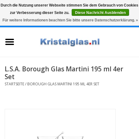
Durch die Nutzung unserer Webseite stimmen Sie dem Gebrauch von Cookies
zur Verbesserung dieser Seite zu.
Diese Nachricht Ausblenden
Top klasse
Snelle levering
Graveren
Für weitere Informationen beachten Sie bitte unsere Datenschutzerklärung. »
0 Artikel - €0,00
Startseite
Gläser
Karaffen
L.S.A. Borough Glas Martini 195 ml 4er
Set
Glasgravur fur karaffe und
STARTSEITE
/
BOROUGH GLAS MARTINI 195 ML 4ER SET
weinglaser
Vasen
Geschenke