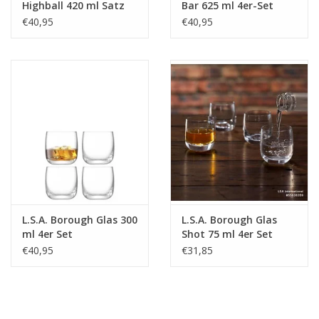
Highball 420 ml Satz
Bar 625 ml 4er-Set
von 4 Stücken
€40,95
€40,95
L.S.A. Borough Glas 300
L.S.A. Borough Glas
ml 4er Set
Shot 75 ml 4er Set
€40,95
€31,85