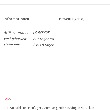
Informationen
Bewertungen
(0)
Artikelnummer::
LS 568695
Verfügbarkeit:
Auf Lager
(9)
Lieferzeit:
2 bis 8 tagen
Borough Glas Shot 75 ml 4er Set
BreiteMM: 112
DiameterMM:
HöheMM: 67
LängeMM: 112
L.S.A.
Zur Wunschliste hinzufügen
/
Zum Vergleich hinzufügen
/
Drucken