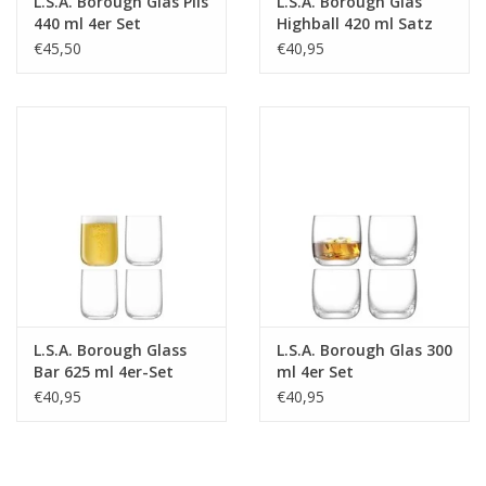
L.S.A. Borough Glas Pils
L.S.A. Borough Glas
440 ml 4er Set
Highball 420 ml Satz
von 4 Stücken
€45,50
€40,95
L.S.A. Borough Glass
L.S.A. Borough Glas 300
Bar 625 ml 4er-Set
ml 4er Set
€40,95
€40,95