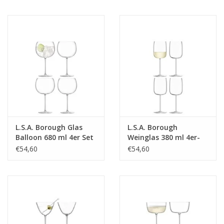
L.S.A. Borough Glas
L.S.A. Borough
Balloon 680 ml 4er Set
Weinglas 380 ml 4er-
Set
€54,60
€54,60