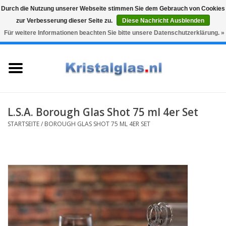
Durch die Nutzung unserer Webseite stimmen Sie dem Gebrauch von Cookies
zur Verbesserung dieser Seite zu.
Diese Nachricht Ausblenden
Top klasse
Snelle levering
Graveren
Für weitere Informationen beachten Sie bitte unsere Datenschutzerklärung. »
0 Artikel - €0,00
Startseite
Gläser
Karaffen
L.S.A. Borough Glas Shot 75 ml 4er Set
STARTSEITE
/
BOROUGH GLAS SHOT 75 ML 4ER SET
Glasgravur fur karaffe und
weinglaser
Vasen
Geschenke