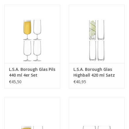
BreiteMM: 232
DiameterMM:
HöheMM: 203
LängeMM: 232
L.S.A. Borough Glas Pils
L.S.A. Borough Glas
440 ml 4er Set
Highball 420 ml Satz
von 4 Stücken
€45,50
€40,95