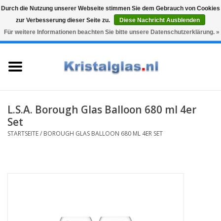
Durch die Nutzung unserer Webseite stimmen Sie dem Gebrauch von Cookies
zur Verbesserung dieser Seite zu.
Diese Nachricht Ausblenden
Top klasse
Snelle levering
Graveren
Für weitere Informationen beachten Sie bitte unsere Datenschutzerklärung. »
0 Artikel - €0,00
Startseite
Gläser
Karaffen
L.S.A. Borough Glas Balloon 680 ml 4er
Set
Glasgravur fur karaffe und
STARTSEITE
/
BOROUGH GLAS BALLOON 680 ML 4ER SET
weinglaser
Vasen
Geschenke