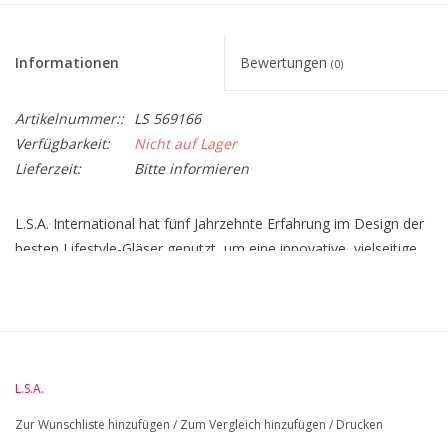
Informationen
Bewertungen
(0)
Artikelnummer::
LS 569166
Verfügbarkeit:
Nicht auf Lager
Lieferzeit:
Bitte informieren
L.S.A. International hat fünf Jahrzehnte Erfahrung im Design der
besten Lifestyle-Gläser genutzt, um eine innovative, vielseitige
und zugängliche Wein- und Barkollektion zu schaffen. Die
Borough-Kollektion besteht aus 17 Artikeln, die alle mit einer
raffinierten Ästhetik und unverwechselbaren Formen
ausgestattet sind. Feine Stiele, flachere Füße und sorgfältig
proportionierte Schalen werden in ein modernes Design
L.S.A.
integriert. - L.S.A. Borough Glasballon 680 ml - 4er-Set -
Transparent - Durchmesser: 23,2 cm - Höhe: 20,3 cm -
Zur Wunschliste hinzufügen
/
Zum Vergleich hinzufügen
/
Drucken