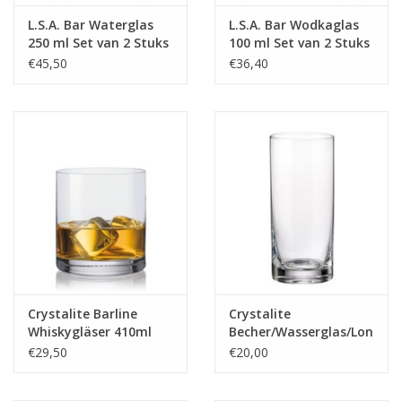
L.S.A. Bar Waterglas
L.S.A. Bar Wodkaglas
250 ml Set van 2 Stuks
100 ml Set van 2 Stuks
€45,50
€36,40
Crystalite Barline
Crystalite
Whiskygläser 410ml
Becher/Wasserglas/Longdri
Classic 350ml
€29,50
€20,00