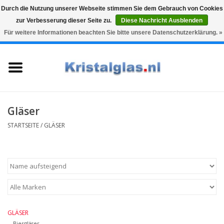
Durch die Nutzung unserer Webseite stimmen Sie dem Gebrauch von Cookies
zur Verbesserung dieser Seite zu.
Diese Nachricht Ausblenden
Top klasse
Snelle levering
Graveren
Für weitere Informationen beachten Sie bitte unsere Datenschutzerklärung. »
0 Artikel - €0,00
Startseite
Gläser
Karaffen
Gläser
STARTSEITE
/
GLÄSER
Glasgravur fur karaffe und
weinglaser
Vasen
Geschenke
GLÄSER
Biergläser