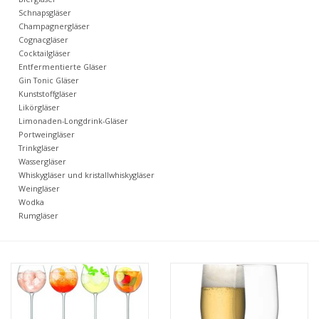
Kaffee & Tee
Schnapsgläser
Champagnergläser
Cognacgläser
Bar & Wein
Cocktailgläser
Entfermentierte Gläser
Gin Tonic Gläser
Kunststoffgläser
Likörgläser
Limonaden-Longdrink-Gläser
Portweingläser
Trinkgläser
Wassergläser
Whiskygläser und kristallwhiskygläser
Weingläser
Wodka
Rumgläser