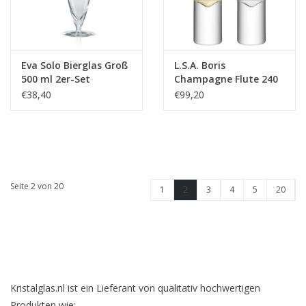
Eva Solo Bierglas Groß
L.S.A. Boris
500 ml 2er-Set
Champagne Flute 240
ml Set van 2 Stuks
€38,40
€99,20
Seite 2 von 20
1
2
3
4
5
20
Kristalglas.nl ist ein Lieferant von qualitativ hochwertigen
Produkten wie: