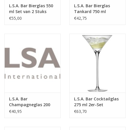
L.S.A. Bar Bierglas 550
L.S.A. Bar Bierglas
ml Set van 2 Stuks
Tankard 750 ml
€55,00
€42,75
L.S.A. Bar
L.S.A. Bar Cocktailglas
Champagneglas 200
275 ml 2er-Set
ml Set van 2 Stuks
€40,95
€63,70