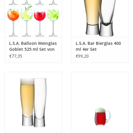
L.S.A. Balloon Weinglas
L.S.A. Bar Bierglas 400
Goblet 525 ml Set von
ml 4er Set
8 Stücken
€77,35
€99,20