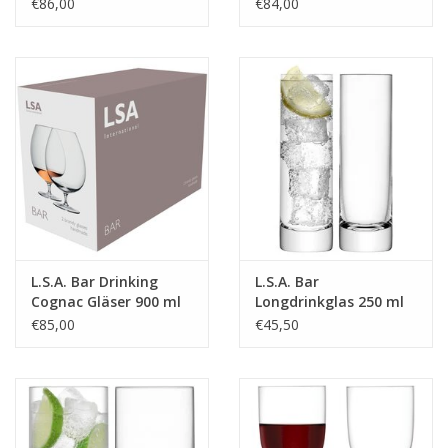
Set
Set
€86,00
€84,00
L.S.A. Bar Drinking
L.S.A. Bar
Cognac Gläser 900 ml
Longdrinkglas 250 ml
2er Set
Set van 2 Stuks
€85,00
€45,50