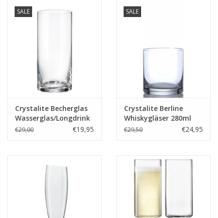
SALE
SALE
Crystalite Becherglas
Crystalite Berline
Wasserglas/Longdrink
Whiskygläser 280ml
Classic 470ml
€19,95
€24,95
€29,00
€29,50