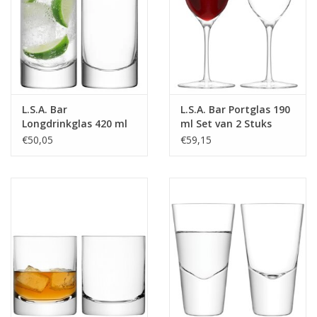
L.S.A. Bar
L.S.A. Bar Portglas 190
Longdrinkglas 420 ml
ml Set van 2 Stuks
Set van 2 Stuks
€50,05
€59,15