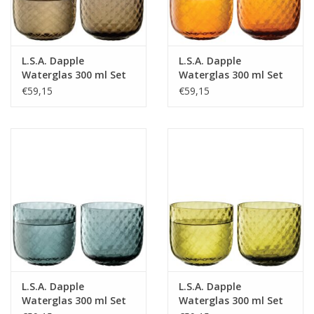
L.S.A. Dapple
L.S.A. Dapple
Waterglas 300 ml Set
Waterglas 300 ml Set
van 2 Stuks Earth
van 2 Stuks Sun Amber
€59,15
€59,15
Brown
L.S.A. Dapple
L.S.A. Dapple
Waterglas 300 ml Set
Waterglas 300 ml Set