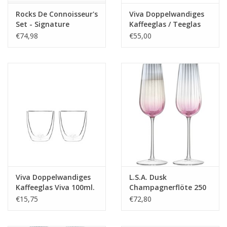
Rocks De Connoisseur's
Viva Doppelwandiges
Set - Signature
Kaffeeglas / Teeglas
Whiskey Glass Edition
Viva 220ml. 6 Stück
€74,98
€55,00
Viva Doppelwandiges
L.S.A. Dusk
Kaffeeglas Viva 100ml.
Champagnerflöte 250
2 Stück
ml 2er-Set
€15,75
€72,80