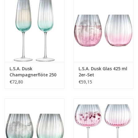
L.S.A. Dusk
L.S.A. Dusk Glas 425 ml
Champagnerflöte 250
2er-Set
ml 2er-Set
€72,80
€59,15