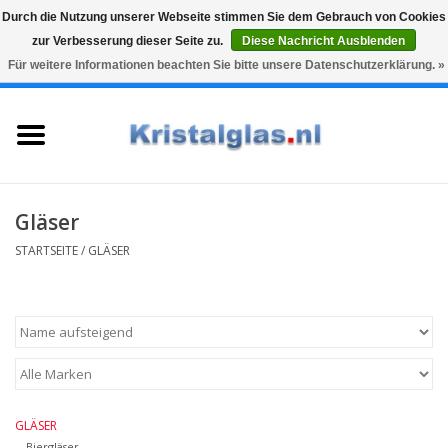
Durch die Nutzung unserer Webseite stimmen Sie dem Gebrauch von Cookies
zur Verbesserung dieser Seite zu.
Diese Nachricht Ausblenden
Top klasse
Snelle levering
Graveren
Für weitere Informationen beachten Sie bitte unsere Datenschutzerklärung. »
0 Artikel - €0,00
Startseite
Gläser
Karaffen
Gläser
STARTSEITE
/
GLÄSER
Glasgravur fur karaffe und
weinglaser
Vasen
Geschenke
GLÄSER
Biergläser