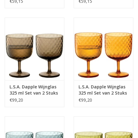
van 2 Stuks Water Blue
van 2 Stuks Woodland
€59,15
€59,15
Green
L.S.A. Dapple Wijnglas
L.S.A. Dapple Wijnglas
325 ml Set van 2 Stuks
325 ml Set van 2 Stuks
Earth Brown
Sun Amber
€99,20
€99,20