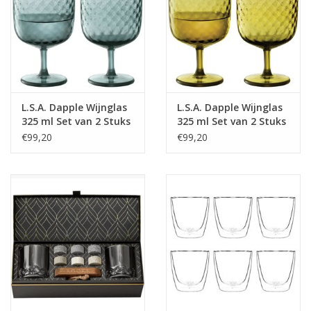
L.S.A. Dapple Wijnglas
L.S.A. Dapple Wijnglas
325 ml Set van 2 Stuks
325 ml Set van 2 Stuks
Water Blue
Woodland Green
€99,20
€99,20