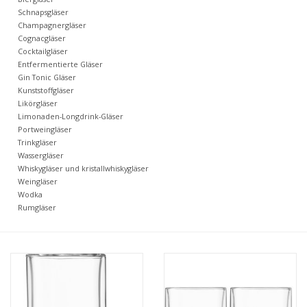
Kaffee & Tee
Schnapsgläser
Champagnergläser
Cognacgläser
Bar & Wein
Cocktailgläser
Entfermentierte Gläser
Gin Tonic Gläser
Kunststoffgläser
Likörgläser
Limonaden-Longdrink-Gläser
Portweingläser
Trinkgläser
Wassergläser
Whiskygläser und kristallwhiskygläser
Weingläser
Wodka
Rumgläser