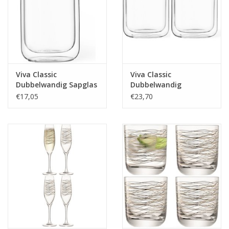
Viva Classic
Viva Classic
Dubbelwandig Sapglas
Dubbelwandig
Theeglas 180 ml
€17,05
€23,70