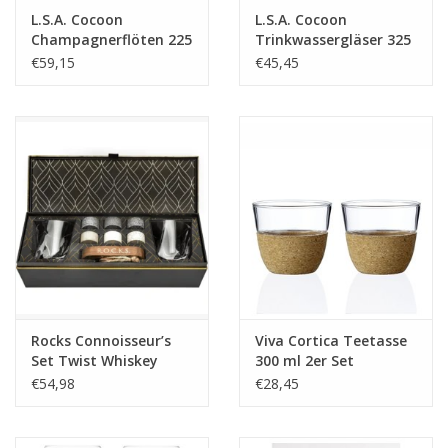
L.S.A. Cocoon
L.S.A. Cocoon
Champagnerflöten 225
Trinkwassergläser 325
ml 4er Set
ml 4er Set
€59,15
€45,45
Rocks Connoisseur’s
Viva Cortica Teetasse
Set Twist Whiskey
300 ml 2er Set
Glass Edition – Luxus
€54,98
€28,45
Whisky Geschenkset