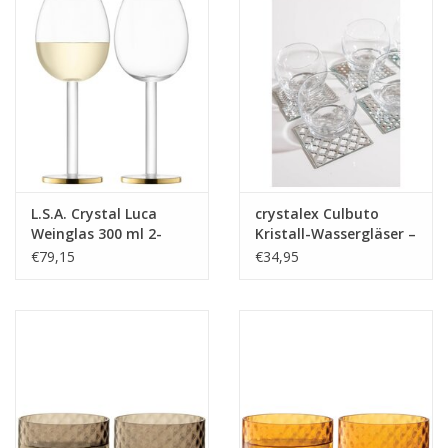
L.S.A. Crystal Luca
crystalex Culbuto
Weinglas 300 ml 2-
Kristall-Wassergläser –
teiliges Set
6er-Set (390 ml)
€79,15
€34,95