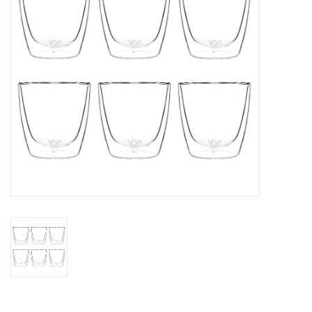
Kaffee & Tee
Bar & Wein