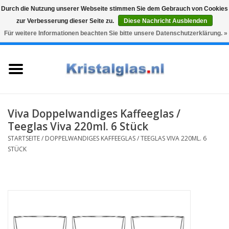
Durch die Nutzung unserer Webseite stimmen Sie dem Gebrauch von Cookies
zur Verbesserung dieser Seite zu.
Diese Nachricht Ausblenden
Top klasse
Snelle levering
Graveren
Für weitere Informationen beachten Sie bitte unsere Datenschutzerklärung. »
0 Artikel - €0,00
Startseite
Gläser
Karaffen
Viva Doppelwandiges Kaffeeglas /
Teeglas Viva 220ml. 6 Stück
Glasgravur fur karaffe und
STARTSEITE
/
DOPPELWANDIGES KAFFEEGLAS / TEEGLAS VIVA 220ML. 6
weinglaser
STÜCK
Vasen
Geschenke