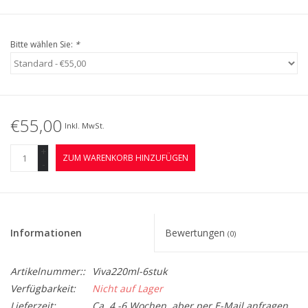
Bitte wählen Sie:
*
€55,00
Inkl. MwSt.
+
ZUM WARENKORB HINZUFÜGEN
-
Informationen
Bewertungen
(0)
Artikelnummer::
Viva220ml-6stuk
Verfügbarkeit:
Nicht auf Lager
Lieferzeit:
Ca. 4 -6 Wochen, aber per E-Mail anfragen