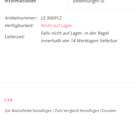
Informationen
Bewertungen
(0)
Artikelnummer::
LS 566912
Verfügbarkeit:
Nicht auf Lager
Falls nicht auf Lager, in der Regel
Lieferzeit:
innerhalb von 14 Werktagen lieferbar.
BreiteMM: 156
DiameterMM:
HöheMM: 240
L.S.A.
LängeMM: 78
Zur Wunschliste hinzufügen
/
Zum Vergleich hinzufügen
/
Drucken