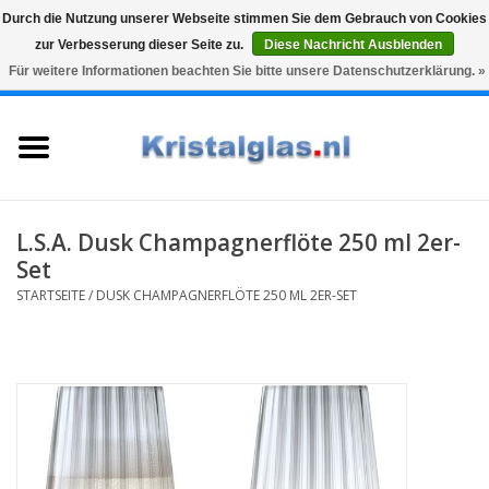
Durch die Nutzung unserer Webseite stimmen Sie dem Gebrauch von Cookies
zur Verbesserung dieser Seite zu.
Diese Nachricht Ausblenden
Top klasse
Snelle levering
Graveren
Für weitere Informationen beachten Sie bitte unsere Datenschutzerklärung. »
0 Artikel - €0,00
Startseite
Gläser
Karaffen
L.S.A. Dusk Champagnerflöte 250 ml 2er-
Set
Glasgravur fur karaffe und
STARTSEITE
/
DUSK CHAMPAGNERFLÖTE 250 ML 2ER-SET
weinglaser
Vasen
Geschenke