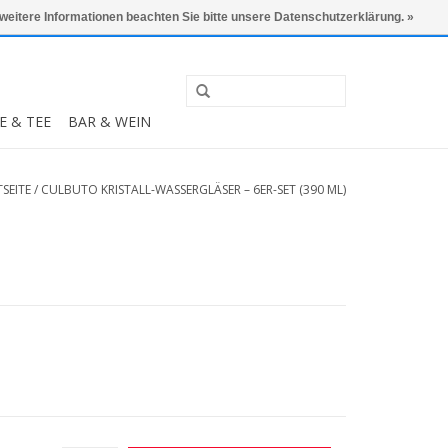
0 Artikel - €0,00
Mein Konto / Kundenkonto anlegen
 weitere Informationen beachten Sie bitte unsere Datenschutzerklärung. »
E & TEE
BAR & WEIN
SEITE
/
CULBUTO KRISTALL-WASSERGLÄSER – 6ER-SET (390 ML)