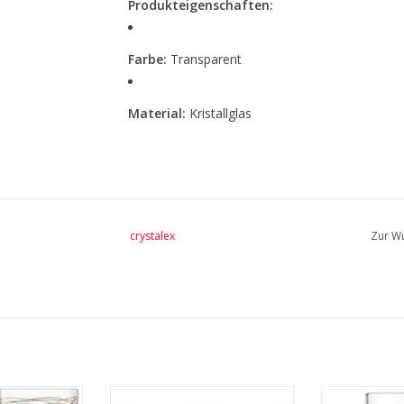
Produkteigenschaften:
Farbe:
Transparent
Material:
Kristallglas
Fassungsvermögen:
390 ml
Verpackungsmaße:
29,5 × 20 × 10 cm
crystalex
Zur Wu
Spülmaschinengeeignet:
Ja
Set:
6 Stück
✨
Elegant, praktisch und stilvoll – die Cul
Tafel.
sergläser 325
Mia Drinken Recycelte
Het Conventi