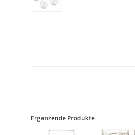
Ergänzende Produkte
Cellar Wasserglas Hoch 525 ml
Cocoon Trinkwas