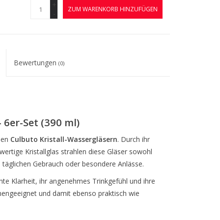
+
ZUM WARENKORB HINZUFÜGEN
-
Bewertungen
(0)
 6er-Set (390 ml)
 den
Culbuto Kristall-Wassergläsern
. Durch ihr
tige Kristallglas strahlen diese Gläser sowohl
den täglichen Gebrauch oder besondere Anlässe.
nte Klarheit, ihr angenehmes Trinkgefühl und ihre
inengeeignet und damit ebenso praktisch wie