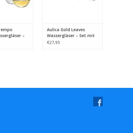
 Tempo
Aulica Gold Leaves
assergläser –
Wassergläser – Set mit
Stück
4 Stück
€27,95