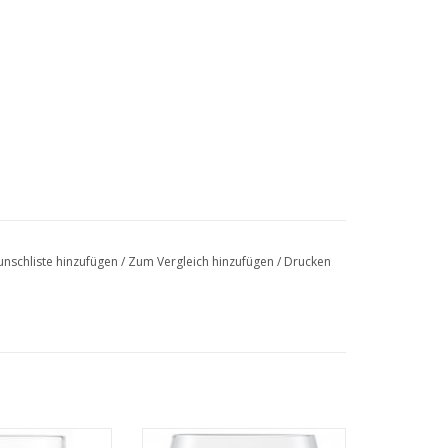
nschliste hinzufügen
/
Zum Vergleich hinzufügen
/
Drucken
buto Wassergläser bringen Raffinesse auf jede
on Waterglas van
Het Waterglas uit de Vervino