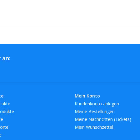
 an:
te
Mein Konto
dukte
Kundenkonto anlegen
odukte
Meine Bestellungen
te
Meine Nachrichten (Tickets)
orte
Mein Wunschzettel
d