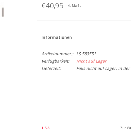
€40,95
Inkl. MwSt.
Informationen
Artikelnummer::
LS 583551
Verfügbarkeit:
Nicht auf Lager
Lieferzeit:
Falls nicht auf Lager, in de
BreedteMM:
80
DiameterMM:
80
HoogteMM:
235
LengteMM:
80
L.S.A.
Zur Wu