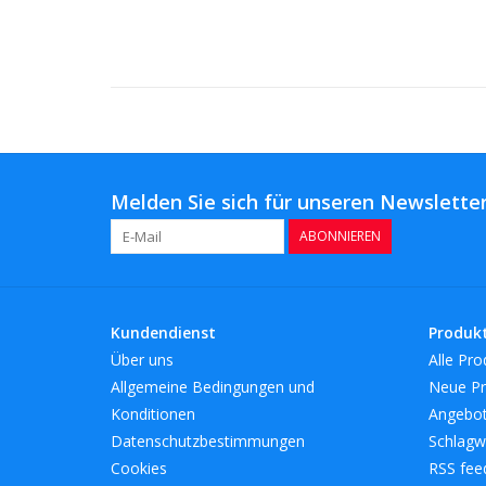
Melden Sie sich für unseren Newsletter
ABONNIEREN
Kundendienst
Produk
Über uns
Alle Pro
Allgemeine Bedingungen und
Neue Pr
Konditionen
Angebo
Datenschutzbestimmungen
Schlagw
Cookies
RSS fee